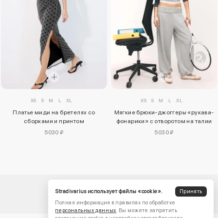
XS
S
M
L
XL
XS
S
M
L
XL
Платье миди на бретелях со
Мягкие брюки-джоггеры «рукава-
сборками и принтом
фонарики» с отворотом на талии
5030 ₽
5030 ₽
Stradivarius использует файлы «cookie».
Принять
Полная информация в правилах по обработке
персональных данных
. Вы можете запретить