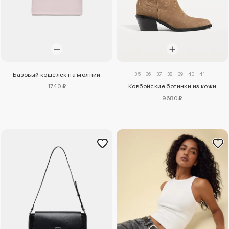
35
36
37
38
39
40
41
Базовый кошелек на молнии
1740 ₽
Ковбойские ботинки из кожи
9680 ₽