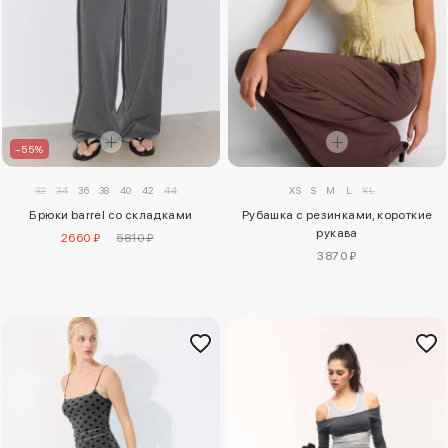
–55%
32
34
36
38
40
42
44
XS
S
M
L
XL
Брюки barrel со складками
Рубашка с резинками, короткие
рукава
2660 ₽
5810 ₽
3870 ₽