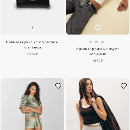
70
80
90
Большая сумка через плечо с
клапаном
Базовый ремень с двумя
5030 ₽
кольцами
1940 ₽