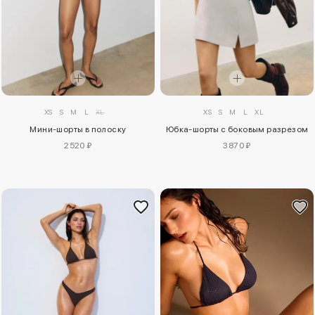
XS
S
M
L
XL
XS
S
M
L
XL
Мини-шорты в полоску
Юбка-шорты с боковым разрезом
2520 ₽
3870 ₽