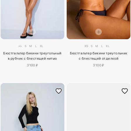
XS
S
M
L
XL
XS
S
M
L
XL
Бюстгальтер бикини треугольный
Бюстгальтер бикини треугольник
в рубчик с блестящей нитью
с блестящей отделкой
3100 ₽
3100 ₽