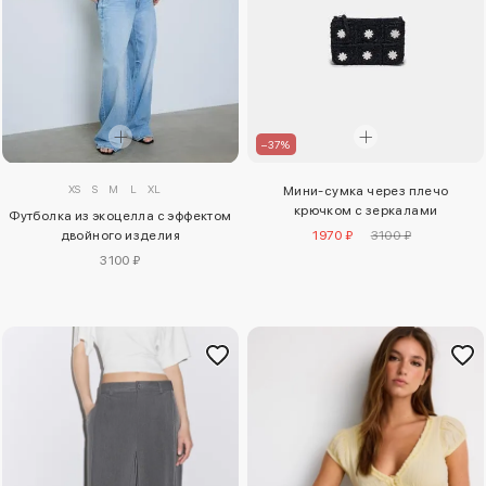
–37%
XS
S
M
L
XL
Мини-сумка через плечо
крючком с зеркалами
Футболка из экоцелла с эффектом
двойного изделия
1970 ₽
3100 ₽
3100 ₽