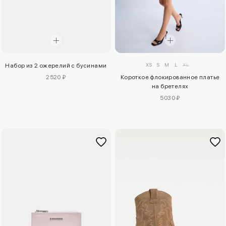
XS
S
M
L
XL
Набор из 2 ожерелий с бусинами
2520 ₽
Короткое флокированное платье
на бретелях
5030 ₽