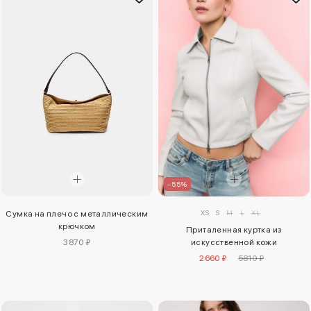
–55%
XS
S
M
L
XL
Сумка на плечо с металлическим
крючком
Приталенная куртка из
искусственной кожи
3870 ₽
2660 ₽
5810 ₽