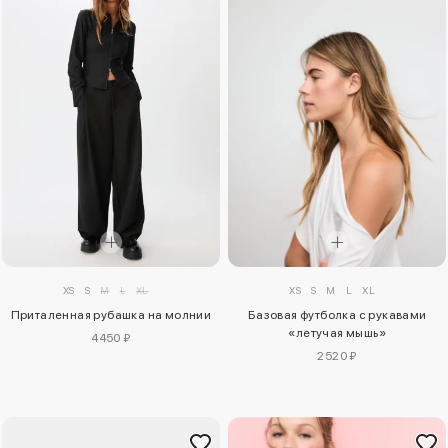
XS
S
M
L
XL
XS
S
M
L
XL
Приталенная рубашка на молнии
Базовая футболка с рукавами
«летучая мышь»
4450 ₽
2520 ₽