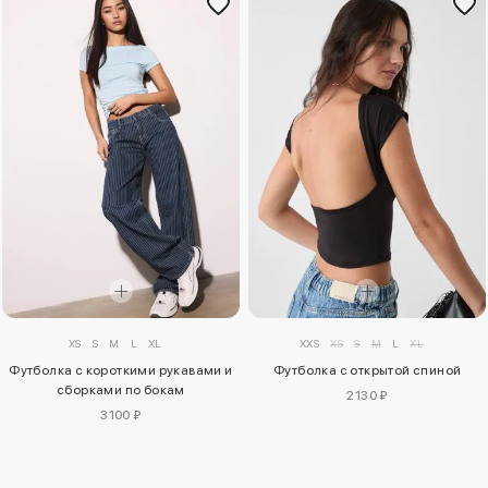
XS
S
M
L
XL
XXS
XS
S
M
L
XL
Футболка с короткими рукавами и
Футболка с открытой спиной
сборками по бокам
2130 ₽
3100 ₽