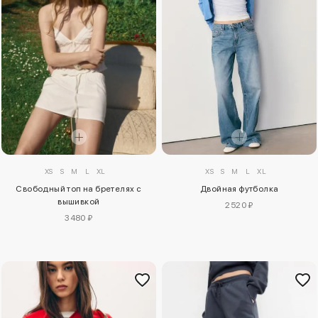
XS
S
M
L
XL
XS
S
M
L
XL
Двойная футболка
Свободный топ на бретелях с
вышивкой
2520 ₽
3480 ₽