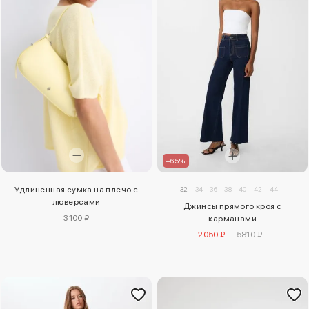
–65%
32
34
36
38
40
42
44
Удлиненная сумка на плечо с
люверсами
Джинсы прямого кроя с
3100 ₽
карманами
2050 ₽
5810 ₽