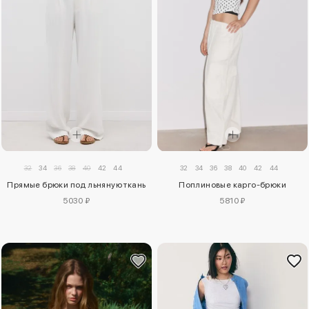
32
34
36
38
40
42
44
32
34
36
38
40
42
44
Прямые брюки под льняную ткань
Поплиновые карго-брюки
5030 ₽
5810 ₽