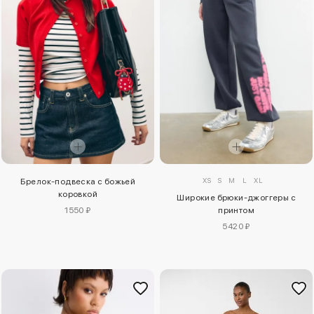
XS
S
M
L
XL
Брелок-подвеска с божьей
коровкой
Широкие брюки-джоггеры с
1550 ₽
принтом
5420 ₽