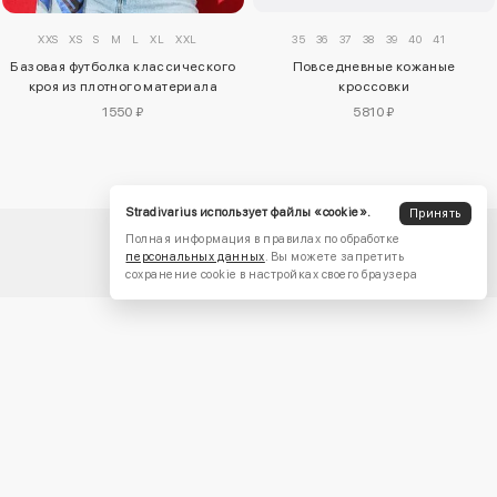
XXS
XS
S
M
L
XL
XXL
35
36
37
38
39
40
41
Базовая футболка классического
Повседневные кожаные
кроя из плотного материала
кроссовки
1550 ₽
5810 ₽
Stradivarius использует файлы «cookie».
Принять
Полная информация в правилах по обработке
персональных данных
. Вы можете запретить
сохранение cookie в настройках своего браузера