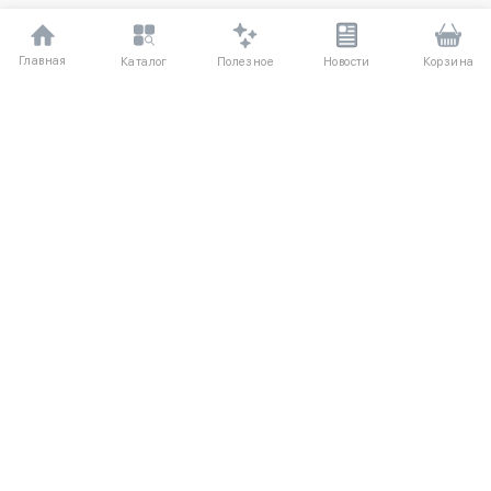
Главная
Полезное
Каталог
Новости
Корзина
ДЛЯ ПОКУПАТЕЛЕЙ
Частые вопросы
О компании
Способы оплаты
Соглашение
Доставка
Агентский договор
Обмен и возврат
Отзывы