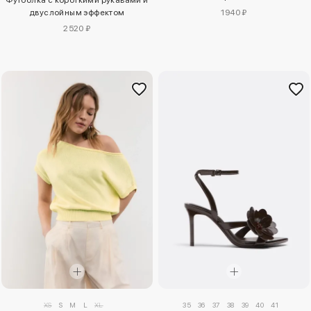
двуслойным эффектом
1940 ₽
2520 ₽
XS
S
M
L
XL
35
36
37
38
39
40
41