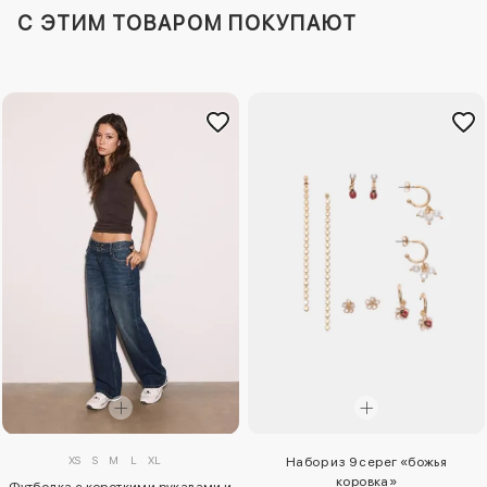
C ЭТИМ ТОВАРОМ ПОКУПАЮТ
XS
S
M
L
XL
Набор из 9 серег «божья
коровка»
Футболка с короткими рукавами и