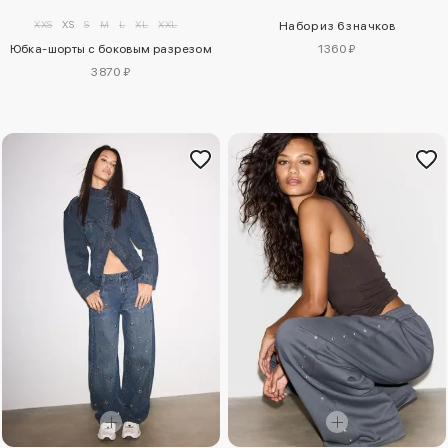
XXS
XS
S
M
L
XL
XXL
Набор из 6 значков
Юбка-шорты с боковым разрезом
1360 ₽
3870 ₽