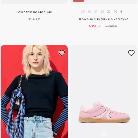
35
36
37
38
39
40
41
Кошелек на молнии
1940 ₽
Кожаные туфли на каблуке
4090 ₽
7740 ₽