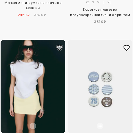
XS
S
M
L
XL
Мягкая мини-сумка на плечо на
молнии
Короткое платье из
2460 ₽
3870 ₽
полупрозрачной ткани с принтом
3870 ₽