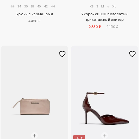
32
34
36
38
40
42
44
XS
S
M
L
XL
Брюки с карманами
Укороченный полосатый
трикотажный свитер
4450 ₽
2830 ₽
4450 ₽
–48%