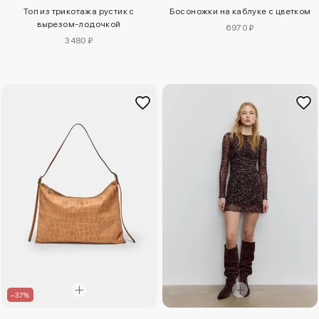
Топ из трикотажа рустик с
Босоножки на каблуке с цветком
вырезом-лодочкой
6970 ₽
3480 ₽
–37%