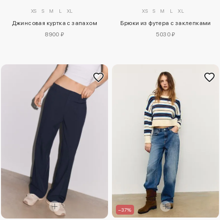
XS
S
M
L
XL
XS
S
M
L
XL
Джинсовая куртка с запахом
Брюки из футера с заклепками
8900 ₽
5030 ₽
–37%