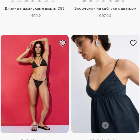
32
34
36
38
40
42
44
35
36
37
38
39
40
41
Длинные джинсовые шорты D93
Босоножки на каблуке с цветком
4450 ₽
6970 ₽