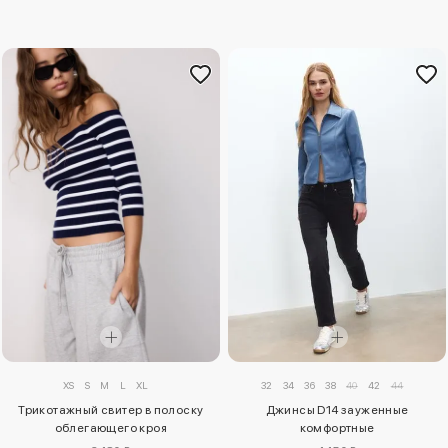
XS
S
M
L
XL
32
34
36
38
40
42
44
Трикотажный свитер в полоску
Джинсы D14 зауженные
облегающего кроя
комфортные