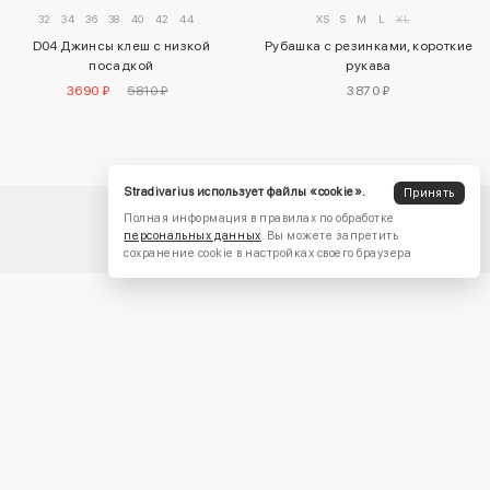
32
34
36
38
40
42
44
XS
S
M
L
XL
D04 Джинсы клеш с низкой
Рубашка с резинками, короткие
посадкой
рукава
3690 ₽
5810 ₽
3870 ₽
Stradivarius использует файлы «cookie».
Принять
Полная информация в правилах по обработке
персональных данных
. Вы можете запретить
сохранение cookie в настройках своего браузера