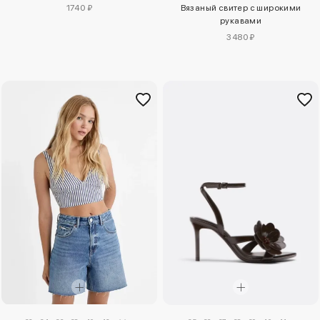
1740 ₽
Вязаный свитер с широкими
рукавами
3480 ₽