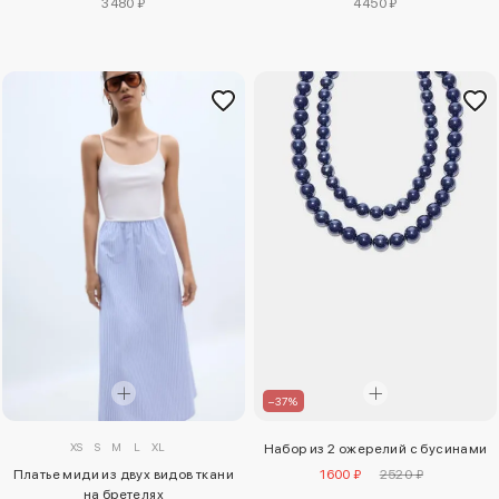
3480 ₽
4450 ₽
–37%
XS
S
M
L
XL
Набор из 2 ожерелий с бусинами
Платье миди из двух видов ткани
1600 ₽
2520 ₽
на бретелях