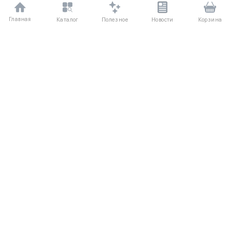
Главная
Полезное
Каталог
Новости
Корзина
ДЛЯ ПОКУПАТЕЛЕЙ
Частые вопросы
О компании
Способы оплаты
Соглашение
Доставка
Агентский договор
Обмен и возврат
Отзывы
КАТАЛОГ
КОНТАКТЫ
Женское
+7 (916) 504-55-88