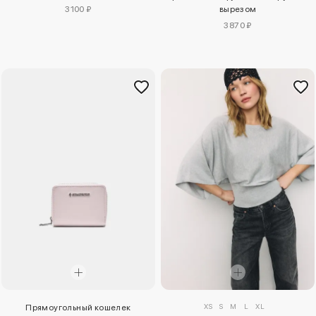
3100 ₽
вырезом
3870 ₽
XS
S
M
L
XL
Прямоугольный кошелек