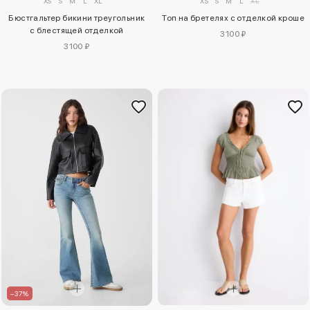
XS
S
M
L
XL
XS
S
M
L
XL
Бюстгальтер бикини треугольник
Топ на бретелях с отделкой кроше
с блестящей отделкой
3100 ₽
3100 ₽
–37%