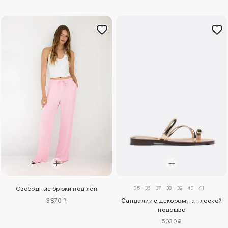
35
36
37
38
39
40
41
Свободные брюки под лён
3870 ₽
Сандалии с декором на плоской
подошве
5030 ₽