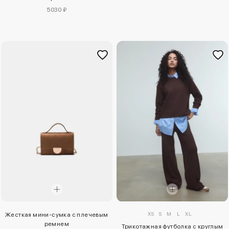
5030 ₽
XS
S
M
L
XL
Жесткая мини-сумка с плечевым
ремнем
Трикотажная футболка с круглым