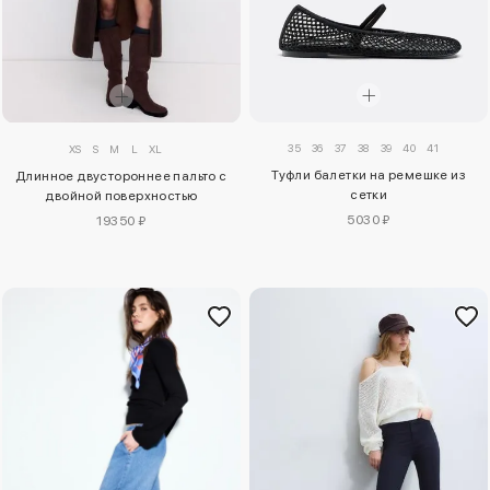
35
36
37
38
39
40
41
XS
S
M
L
XL
Туфли балетки на ремешке из
Длинное двустороннее пальто с
сетки
двойной поверхностью
5030 ₽
19350 ₽