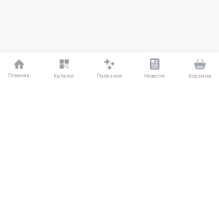
Главная
Полезное
Каталог
Новости
Корзина
ДЛЯ ПОКУПАТЕЛЕЙ
Частые вопросы
О компании
Способы оплаты
Соглашение
Доставка
Агентский договор
Обмен и возврат
Отзывы