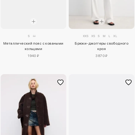
S
M
XXS
XS
S
M
L
XL
Металлический пояс с коваными
Брюки-джоггеры свободного
кольцами
кроя
1940 ₽
3870 ₽