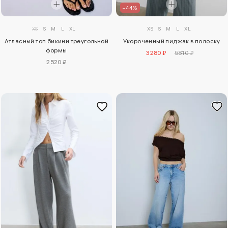
–44%
XS
S
M
L
XL
XS
S
M
L
XL
Атласный топ бикини треугольной
Укороченный пиджак в полоску
формы
3280 ₽
5810 ₽
2520 ₽