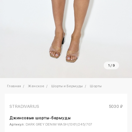
1
/
9
Главная
Женское
Шорты и Бермуды
Шорты
STRADIVARIUS
5030 ₽
Джинсовые шорты-бермуды
Артикул:
DARK GREY DENIM WASH|1361/245/707