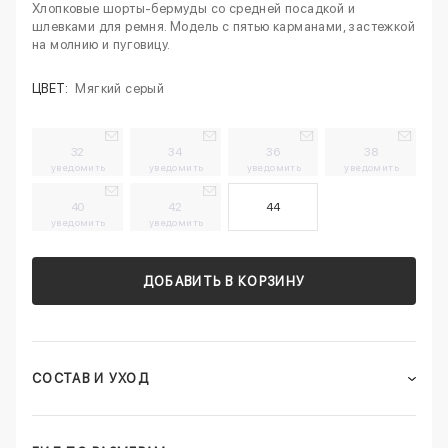
Хлопковые шорты-бермуды со средней посадкой и
шлевками для ремня. Модель с пятью карманами, застежкой
на молнию и пуговицу.
ЦВЕТ:
Мягкий серый
32
34
36
38
уведомить
уведомить
уведомить
уведомить
40
42
44
уведомить
уведомить
ДОБАВИТЬ В КОРЗИНУ
СОСТАВ И УХОД