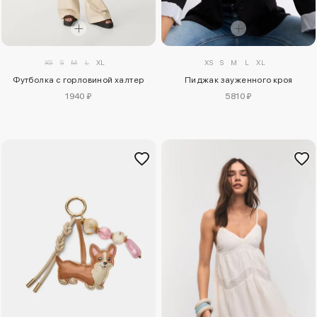
XS
S
M
L
XL
XS
S
M
L
XL
Футболка с горловиной халтер
Пиджак зауженного кроя
1940 ₽
5810 ₽