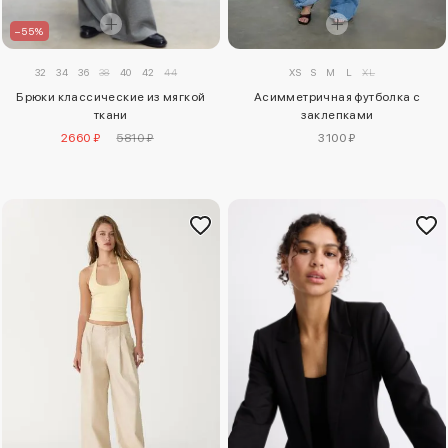
–55%
32
34
36
38
40
42
44
XS
S
M
L
XL
Брюки классические из мягкой
Асимметричная футболка с
ткани
заклепками
2660 ₽
5810 ₽
3100 ₽