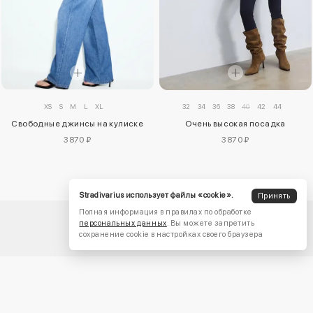
XS
S
M
L
XL
32
34
36
38
40
42
44
Свободные джинсы на кулиске
Очень высокая посадка
3870 ₽
3870 ₽
Stradivarius использует файлы «cookie».
Принять
Полная информация в правилах по обработке
персональных данных
. Вы можете запретить
сохранение cookie в настройках своего браузера