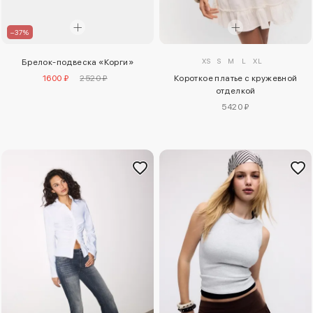
–37%
XS
S
M
L
XL
Брелок-подвеска «Корги»
1600 ₽
2520 ₽
Короткое платье с кружевной
отделкой
5420 ₽