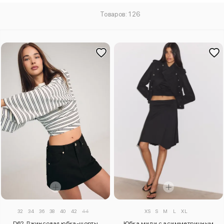
Товаров: 126
32
34
36
38
40
42
44
XS
S
M
L
XL
D62 Джинсовая юбка-шорты
Юбка миди с асимметричным