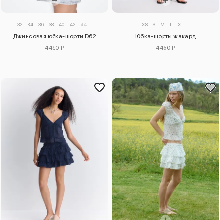
32
34
36
38
40
42
44
XS
S
M
L
XL
Джинсовая юбка-шорты D62
Юбка-шорты жакард
4450 ₽
4450 ₽