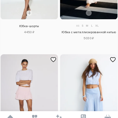
XS
S
M
L
XL
Юбка-шорты
4450 ₽
Юбка с металлизированной нитью
5030 ₽