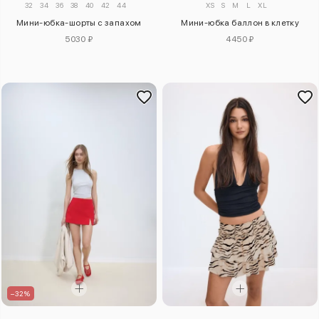
32
34
36
38
40
42
44
XS
S
M
L
XL
Мини-юбка-шорты с запахом
Мини-юбка баллон в клетку
5030 ₽
4450 ₽
–32%