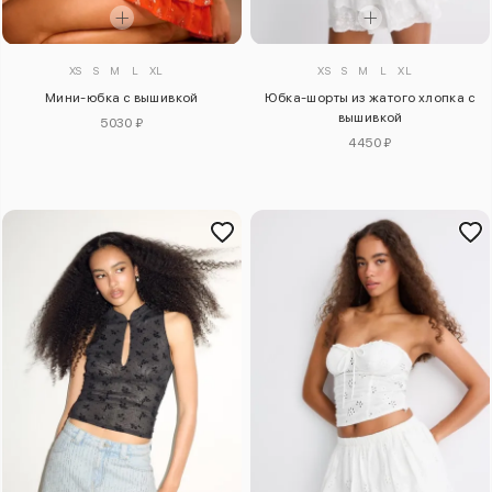
XS
S
M
L
XL
XS
S
M
L
XL
Мини-юбка с вышивкой
Юбка-шорты из жатого хлопка с
вышивкой
5030 ₽
4450 ₽