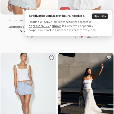
–27%
Stradivarius использует файлы «cookie».
Принять
32
34
36
38
40
42
44
XS
S
M
L
XL
Полная информация в правилах по обработке
персональных данных
. Вы можете запретить
Джинсовая юбка-шорты с
Юбка-баллон с ажурной
сохранение cookie в настройках своего браузера
блестками
вышивкой
5810 ₽
3280 ₽
4450 ₽