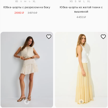
XS
S
M
L
XL
XS
S
M
L
XL
Юбка-шорты с разрезом на боку
Юбка-шорты из жатой ткани с
вышивкой
2660 ₽
3870 ₽
4450 ₽