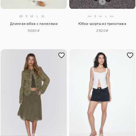
XS
S
M
L
XL
XS
S
M
L
XL
Длинная юбка с панелями
Юбка-шорты из трикотажа
5030 ₽
2520 ₽