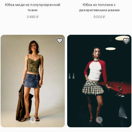
Юбка миди из полупрозрачной
Юбка из поплина с
ткани
декоративными швами
3480 ₽
5030 ₽