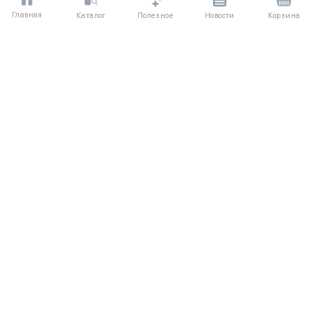
Главная
Полезное
Каталог
Новости
Корзина
XS
S
M
L
XL
XS
S
M
L
XL
Мини-юбка-шорты с воланами
Юбка миди из поплина с
асимметричным подолом
4450 ₽
5030 ₽