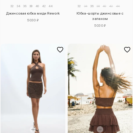
32
34
36
38
40
42
44
32
34
36
38
40
42
44
Джинсовая юбка миди Rework
Юбка-шорты джинсовые с
запахом
5030 ₽
5030 ₽