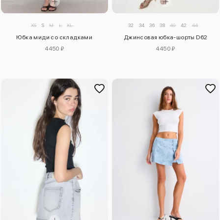
XS
S
M
L
XL
32
34
36
38
40
42
44
Юбка миди со складками
Джинсовая юбка-шорты D62
4450 ₽
4450 ₽