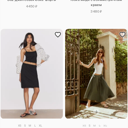
краем
4450 ₽
3480 ₽
XS
S
M
L
XL
XS
S
M
L
XL