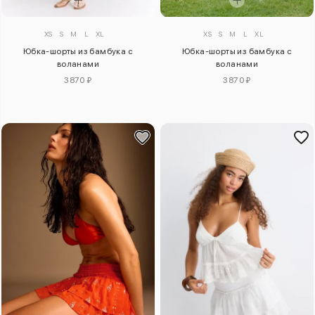
XS
S
M
L
XL
XS
S
M
L
XL
Юбка-шорты из бамбука с
Юбка-шорты из бамбука с
воланами
воланами
3870 ₽
3870 ₽