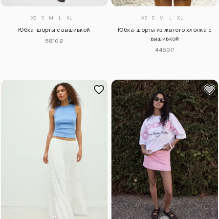
XS
S
M
L
XL
XS
S
M
L
XL
Юбка-шорты с вышивкой
Юбка-шорты из жатого хлопка с
вышивкой
5810 ₽
4450 ₽