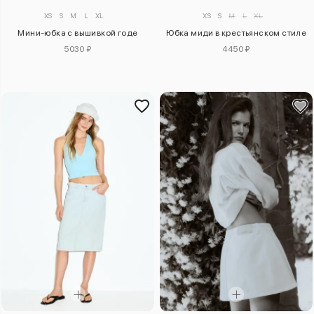
XS
S
M
L
XL
XS
S
M
L
XL
Мини-юбка с вышивкой годе
Юбка миди в крестьянском стиле
5030 ₽
4450 ₽