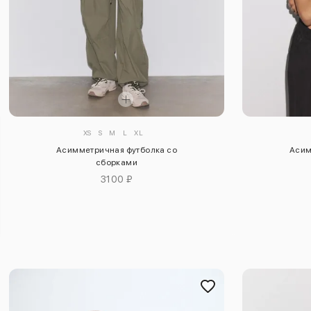
XS
S
M
L
XL
Асимметричная футболка со
Асим
сборками
3100 ₽