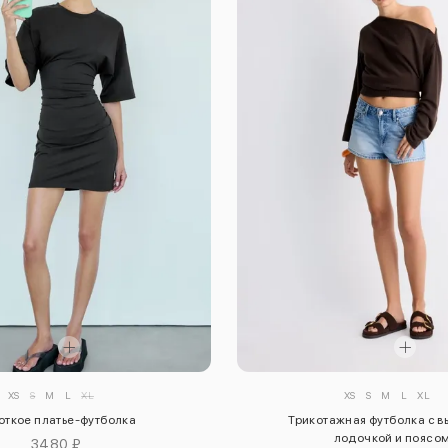
XS
S
M
L
XL
XS
S
M
L
XL
откое платье-футболка
Трикотажная футболка с 
лодочкой и поясо
3480 ₽