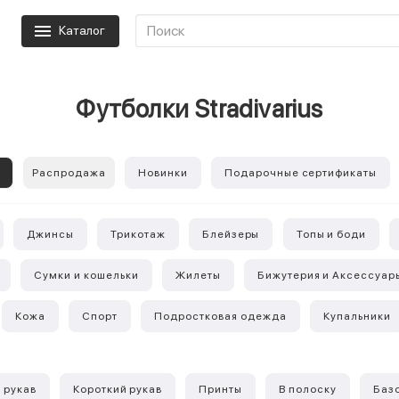
Каталог
Футболки Stradivarius
е
Распродажа
Новинки
Подарочные сертификаты
Джинсы
Трикотаж
Блейзеры
Топы и боди
Сумки и кошельки
Жилеты
Бижутерия и Аксессуар
Кожа
Спорт
Подростковая одежда
Купальники
 рукав
Короткий рукав
Принты
В полоску
Баз