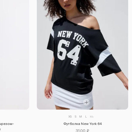
XS
S
M
L
XL
вырезом-
Футболка New York 64
м
3100 ₽