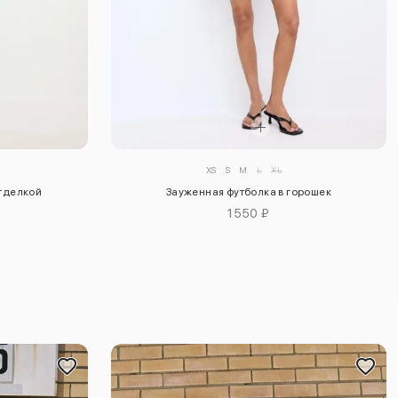
XS
S
M
L
XL
отделкой
Зауженная футболка в горошек
1550 ₽