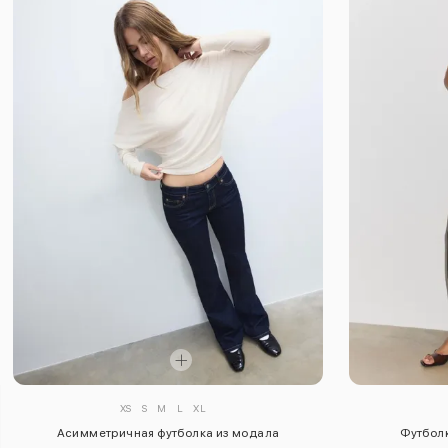
XS
S
M
L
XL
Асимметричная футболка из модала
Футболк