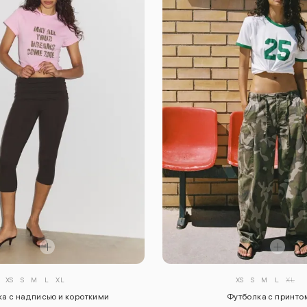
XS
S
M
L
XL
XS
S
M
L
XL
а с надписью и короткими
Футболка с принто