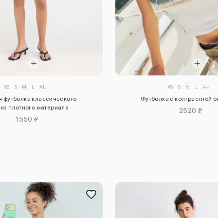
XS
S
M
L
XL
XS
S
M
L
XL
я футболка классического
Футболка с контрастной 
 из плотного материала
2520 ₽
1550 ₽