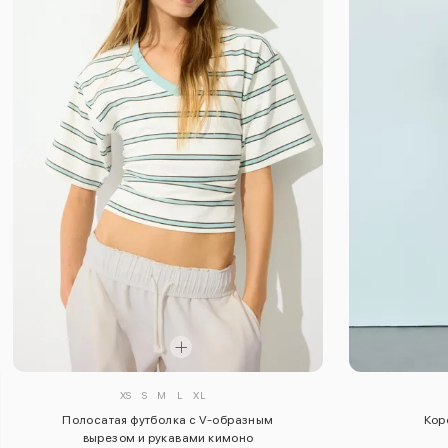
XS
S
M
L
XL
Полосатая футболка с V-образным
Кор
вырезом и рукавами кимоно