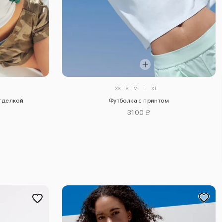
XS
S
M
L
XL
отделкой
Футболка с принтом
3100 ₽