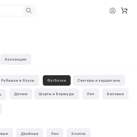
Коллекции
Рубашки и блузы
Футболки
Свитеры и кардиганы
Деним
Шорты и Бермуды
Лен
Базовые
ы
овые
Двойные
Лен
Хлопок