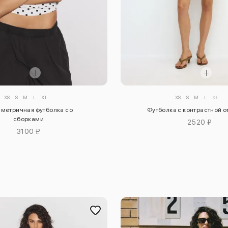
XS
S
M
L
XL
XS
S
M
L
XL
метричная футболка со
Футболка с контрастной 
сборками
2520 ₽
3100 ₽