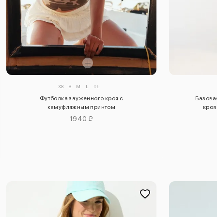
XS
S
M
L
XL
Футболка зауженного кроя с
Базова
камуфляжным принтом
кроя
1940 ₽