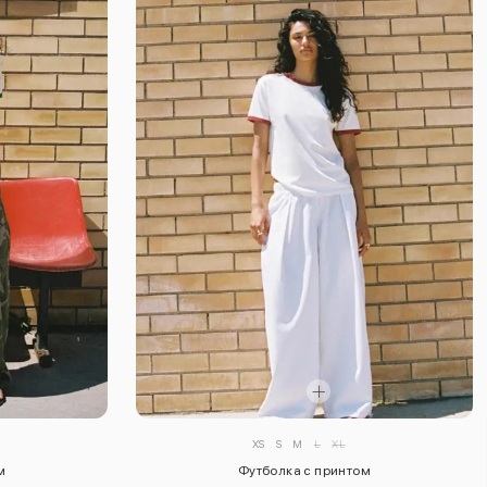
XS
S
M
L
XL
м
Футболка с принтом