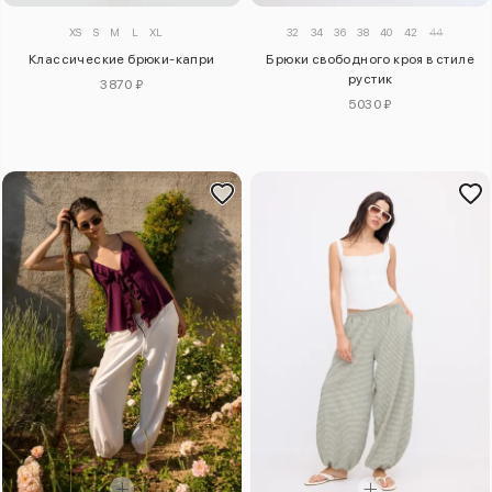
XS
S
M
L
XL
32
34
36
38
40
42
44
Классические брюки-капри
Брюки свободного кроя в стиле
рустик
3870 ₽
5030 ₽