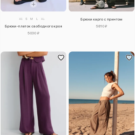
XS
S
M
L
XL
Брюки карго с принтом
Брюки-платок свободного кроя
5810 ₽
5030 ₽