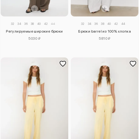
32
34
36
38
40
42
44
32
34
36
38
40
42
44
Регулируемые широкие брюки
Брюки barrel из 100% хлопка
5030 ₽
5810 ₽