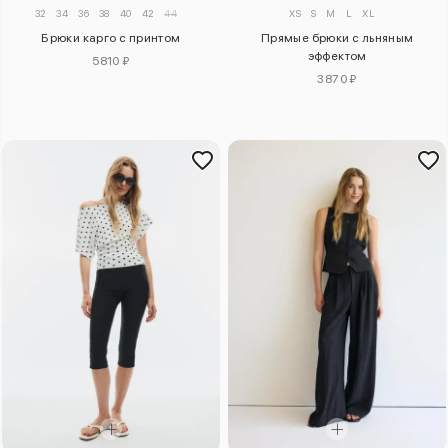
32
34
36
38
40
42
44
XS
S
M
L
XL
Брюки карго с принтом
Прямые брюки с льняным
эффектом
5810 ₽
3870 ₽