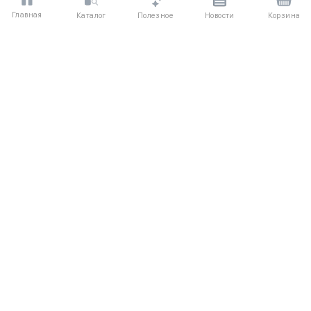
Главная
Полезное
Каталог
Новости
Корзина
XS
S
M
L
XL
S
M
L
XL
Брюки-джоггеры палаццо из
Брюки клеш из кружева
мягкой ткани
5030 ₽
5030 ₽