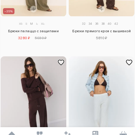
–35%
XS
S
M
L
XL
32
34
36
38
40
42
Брюки палаццо с защипами
Брюки прямого кроя с вышивкой
3280 ₽
5030 ₽
5810 ₽