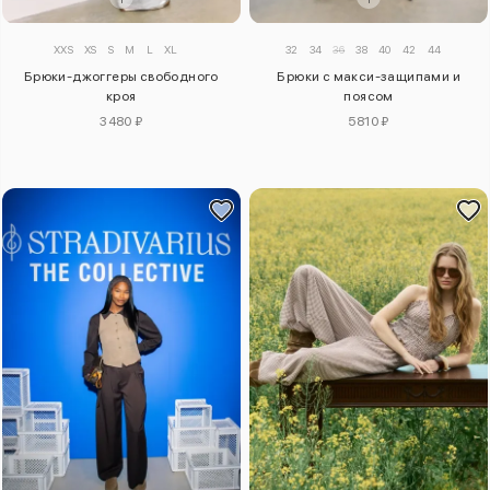
XXS
XS
S
M
L
XL
32
34
36
38
40
42
44
Брюки-джоггеры свободного
Брюки с макси-защипами и
кроя
поясом
3480 ₽
5810 ₽