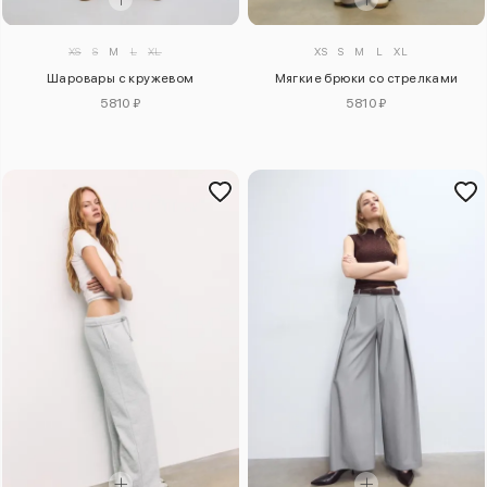
XS
S
M
L
XL
XS
S
M
L
XL
Шаровары с кружевом
Мягкие брюки со стрелками
5810 ₽
5810 ₽