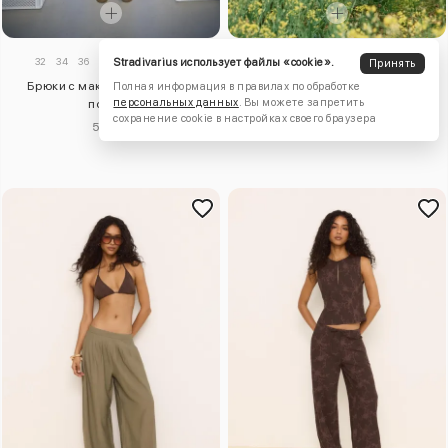
32
34
36
38
40
42
44
XXS
XS
S
M
L
XL
Stradivarius использует файлы «cookie».
Принять
Брюки с макси-защипами и
Брюки объемного кроя в клетку
Полная информация в правилах по обработке
персональных данных
. Вы можете запретить
поясом
5030 ₽
сохранение cookie в настройках своего браузера
5810 ₽