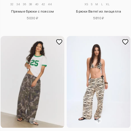
32
34
36
38
40
42
44
XS
S
M
L
XL
Прямые брюки с поясом
Брюки Barrel из лиоцелла
5030 ₽
5810 ₽