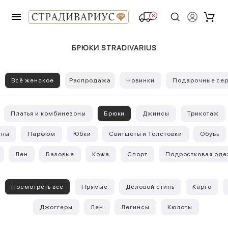
8
БРЮКИ STRADIVARIUS
Всё женское
Распродажа
Новинки
Подарочные сер
Платья и комбинезоны
Брюки
Джинсы
Трикотаж
аны
Парфюм
Юбки
Свитшоты и Толстовки
Обувь
Лен
Базовые
Кожа
Спорт
Подростковая од
Посмотреть все
Прямые
Деловой стиль
Карго
Джоггеры
Лен
Легинсы
Кюлоты