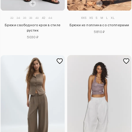
32
34
36
38
40
42
44
XXS
XS
S
M
L
XL
Брюки свободного кроя в стиле
Брюки из поплина со стопперами
рустик
5810 ₽
5030 ₽