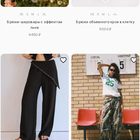
XS
S
M
L
XL
XS
S
M
L
XL
Брюки-шаровары с эффектом
Брюки объемного кроя в клетку
льна
5030 ₽
4450 ₽