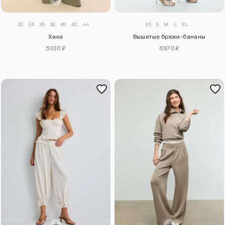
32
34
36
38
40
42
44
XS
S
M
L
XL
Хаки
Вышитые брюки-бананы
5030 ₽
6970 ₽