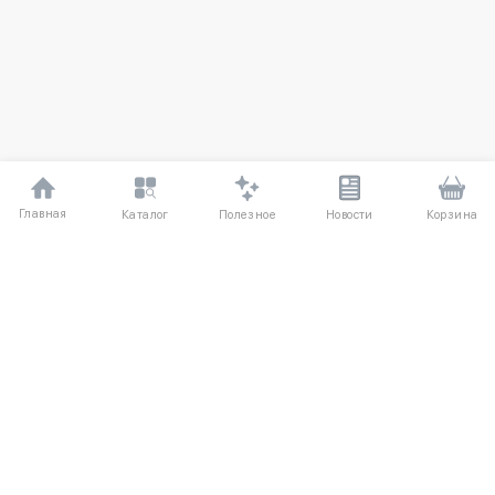
Главная
Полезное
Каталог
Новости
Корзина
ДЛЯ ПОКУПАТЕЛЕЙ
Частые вопросы
О компании
Способы оплаты
Соглашение
Доставка
Агентский договор