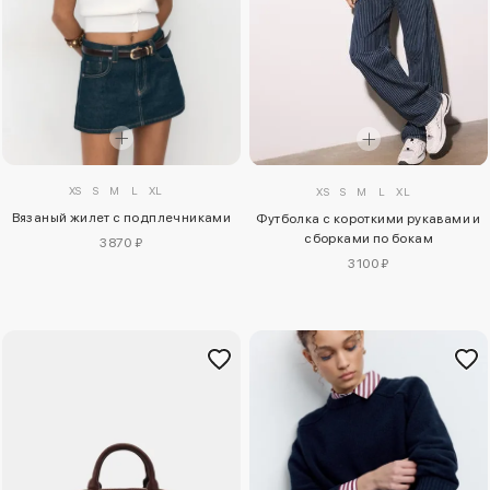
XS
S
M
L
XL
XS
S
M
L
XL
Вязаный жилет с подплечниками
Футболка с короткими рукавами и
сборками по бокам
3870 ₽
3100 ₽