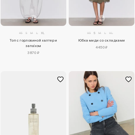
XS
S
M
L
XL
XS
S
M
L
XL
Топ с горловиной халтер и
Юбка миди со складками
запа́хом
4450 ₽
3870 ₽