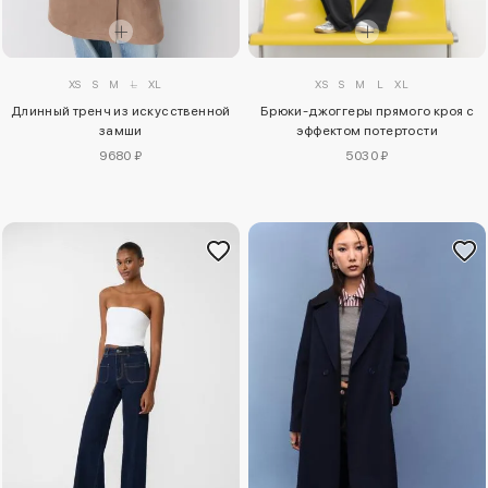
XS
S
M
L
XL
XS
S
M
L
XL
Длинный тренч из искусственной
Брюки-джоггеры прямого кроя с
замши
эффектом потертости
9680 ₽
5030 ₽