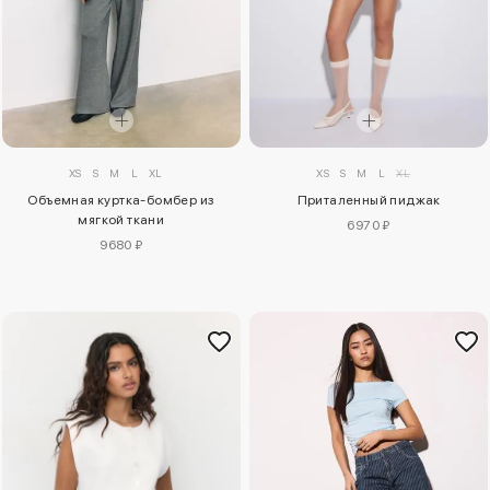
XS
S
M
L
XL
XS
S
M
L
XL
Объемная куртка-бомбер из
Приталенный пиджак
мягкой ткани
6970 ₽
9680 ₽