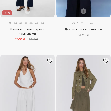
–65%
32
34
36
38
40
42
44
XS
S
M
L
XL
Джинсы прямого кроя с
Длинное пальто с поясом
карманами
13540 ₽
2050 ₽
5810 ₽