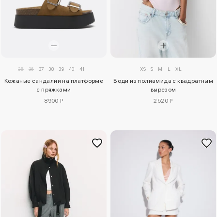
XS
S
M
L
XL
35
36
37
38
39
40
41
Боди из полиамида с квадратным
Кожаные сандалии на платформе
вырезом
с пряжками
2520 ₽
8900 ₽