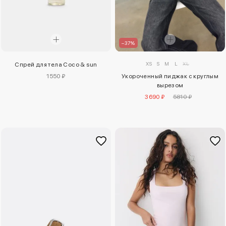
–37%
XS
S
M
L
XL
Спрей для тела Coco & sun
1550 ₽
Укороченный пиджак с круглым
вырезом
3690 ₽
5810 ₽