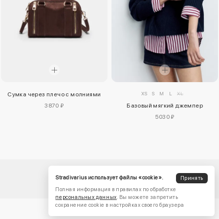
XS
S
M
L
XL
Сумка через плечо с молниями
3870 ₽
Базовый мягкий джемпер
5030 ₽
Stradivarius использует файлы «cookie».
Принять
Полная информация в правилах по обработке
персональных данных
. Вы можете запретить
сохранение cookie в настройках своего браузера