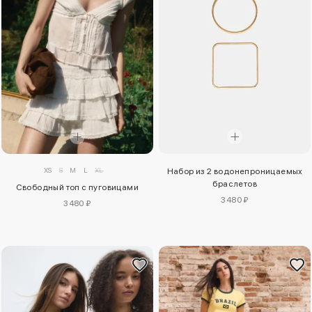
XS
S
M
L
XL
Набор из 2 водонепроницаемых
браслетов
Свободный топ с пуговицами
3480 ₽
3480 ₽