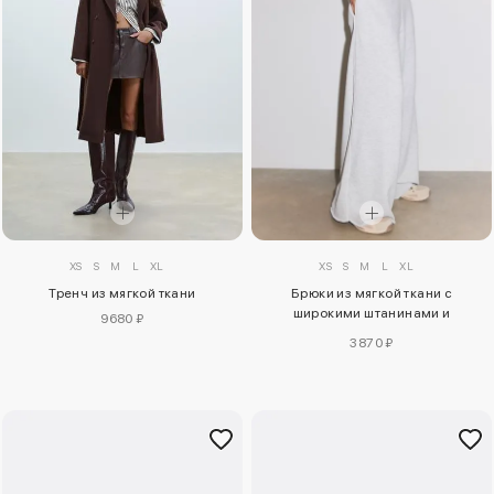
XS
S
M
L
XL
XS
S
M
L
XL
Тренч из мягкой ткани
Брюки из мягкой ткани с
широкими штанинами и
9680 ₽
окантовкой
3870 ₽