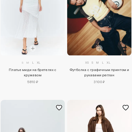
S
M
L
XL
XS
S
M
L
XL
Платье миди на бретелях с
Футболка с графичным принтом и
кружевом
рукавами реглан
5810 ₽
3100 ₽