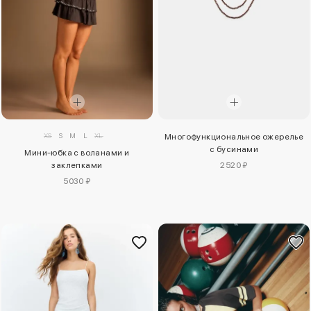
XS
S
M
L
XL
Многофункциональное ожерелье
с бусинами
Мини-юбка с воланами и
заклепками
2520 ₽
5030 ₽