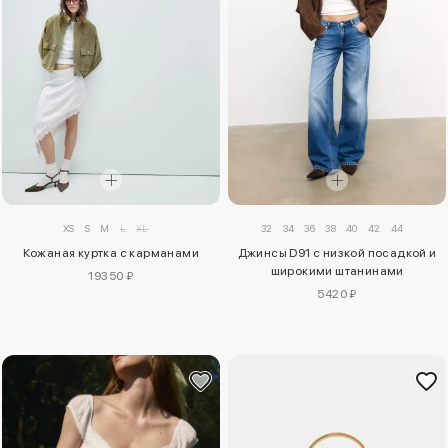
XS
S
M
L
XL
32
34
36
38
40
42
44
Кожаная куртка с карманами
Джинсы D91 с низкой посадкой и
широкими штанинами
19350 ₽
5420 ₽