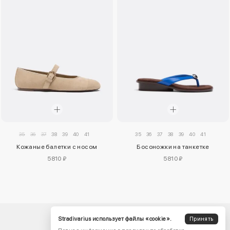
35
36
37
38
39
40
41
35
36
37
38
39
40
41
Кожаные балетки с носом
Босоножки на танкетке
5810 ₽
5810 ₽
Stradivarius использует файлы «cookie».
Принять