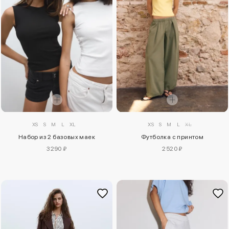
XS
S
M
L
XL
XS
S
M
L
XL
Набор из 2 базовых маек
Футболка с принтом
3290 ₽
2520 ₽