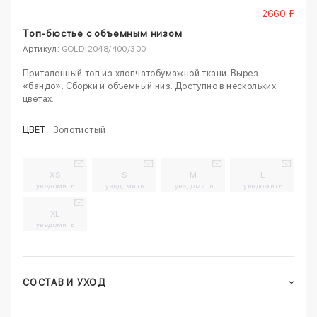
2660 ₽
Топ-бюстье с объемным низом
Артикул:
GOLD|2048/400/300
Приталенный топ из хлопчатобумажной ткани. Вырез
«бандо». Сборки и объемный низ. Доступно в нескольких
цветах.
ЦВЕТ:
Золотистый
XS
S
M
L
уведомить
уведомить
уведомить
уведомить
XL
уведомить
СОСТАВ И УХОД