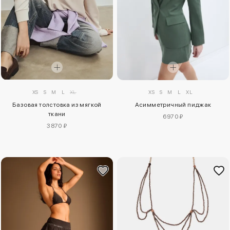
XS
S
M
L
XL
XS
S
M
L
XL
Базовая толстовка из мягкой
Асимметричный пиджак
ткани
6970 ₽
3870 ₽