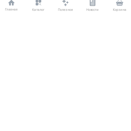
Главная
Полезное
Каталог
Новости
Корзина
ДЛЯ ПОКУПАТЕЛЕЙ
Частые вопросы
О компании
Способы оплаты
Соглашение
Доставка
Агентский договор
Обмен и возврат
Отзывы
КАТАЛОГ
КОНТАКТЫ
Женское
+7 (916) 504-55-88