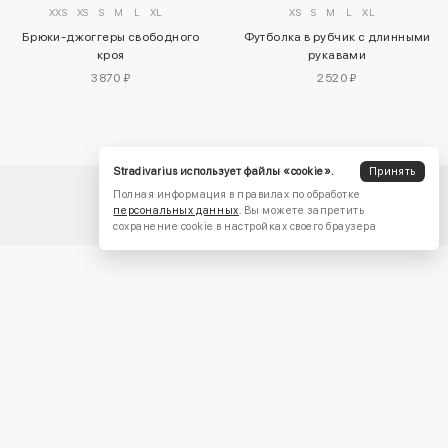
XXS
XS
S
M
L
XL
XS
S
M
L
XL
Брюки-джоггеры свободного
Футболка в рубчик с длинными
кроя
рукавами
3870 ₽
2520 ₽
Stradivarius использует файлы «cookie».
Принять
Полная информация в правилах по обработке
персональных данных
. Вы можете запретить
сохранение cookie в настройках своего браузера