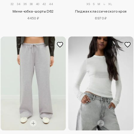
32
34
36
38
40
42
44
XS
S
M
L
XL
Мини-юбка-шорты D62
Пиджак классического кроя
4450 ₽
6970 ₽