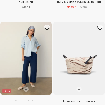
пуговицами и рукавами реглан
вышивкой
3190 ₽
5030 ₽
3480 ₽
–41%
XS
S
M
L
XL
Косметичка с принтом