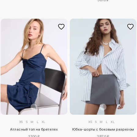
XS
S
M
L
XL
XS
S
M
L
XL
Атласный топ на бретелях
Юбка-шорты с боковым разрезом
3100 ₽
3870 ₽