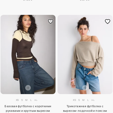
XS
S
M
L
XL
XS
S
M
L
XL
Базовая футболка с короткими
Трикотажная футболка с
рукавами и круглым вырезом
вырезом-лодочкой и поясом