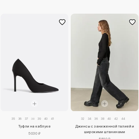
35
36
37
38
39
40
41
32
34
36
38
40
42
44
Туфли на каблуке
Джинсы с заниженной талией и
широкими штанинами
5030 ₽
5810 ₽