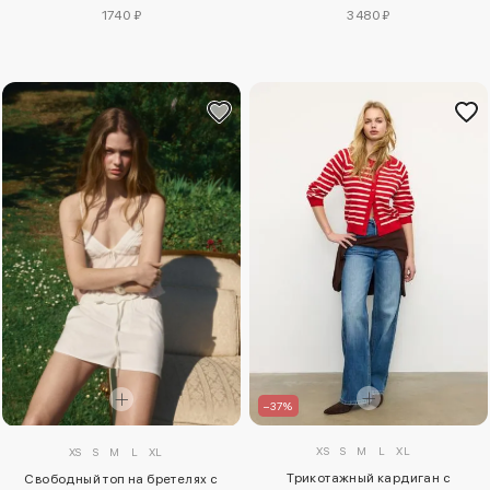
1740 ₽
3480 ₽
–37%
XS
S
M
L
XL
XS
S
M
L
XL
Трикотажный кардиган с
Свободный топ на бретелях с