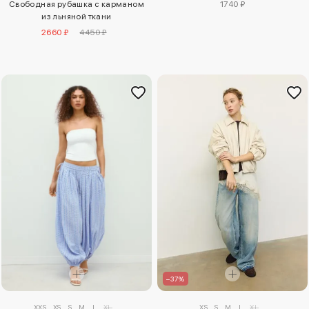
Свободная рубашка с карманом
1740 ₽
из льняной ткани
2660 ₽
4450 ₽
–37%
XS
S
M
L
XL
XXS
XS
S
M
L
XL