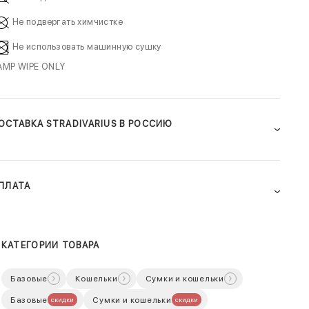
Не подвергать химчистке
Не использовать машинную сушку
AMP WIPE ONLY
ОСТАВКА STRADIVARIUS В РОССИЮ
ПЛАТА
КАТЕГОРИИ ТОВАРА
Базовые
Кошельки
Сумки и кошельки
Базовые
Сумки и кошельки
скидки
скидки