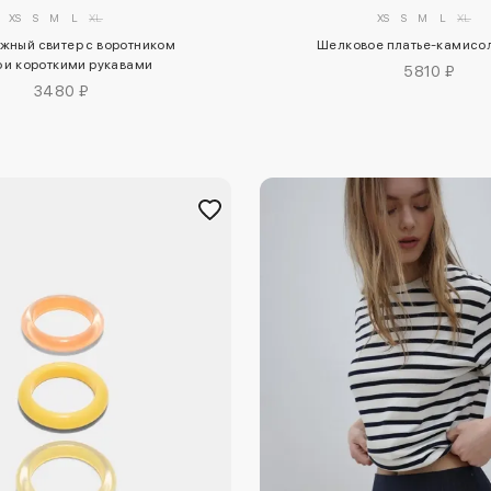
XS
S
M
L
XL
XS
S
M
L
XL
жный свитер с воротником
Шелковое платье-камисол
 и короткими рукавами
5810 ₽
3480 ₽