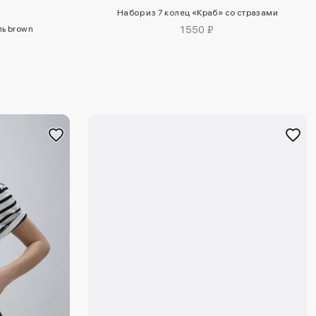
Набор из 7 колец «Краб» со стразами
ь brown
1550 ₽