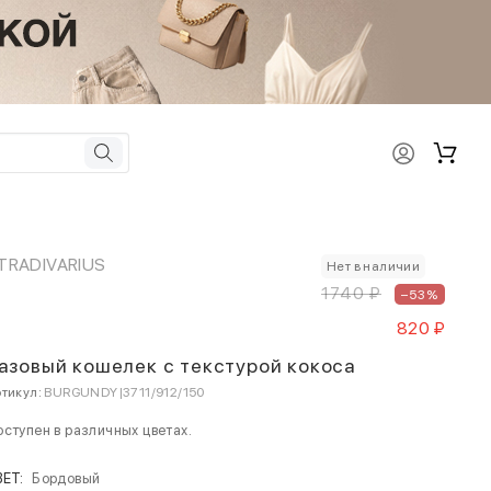
TRADIVARIUS
Нет в наличии
1740 ₽
–53%
820 ₽
азовый кошелек с текстурой кокоса
тикул:
BURGUNDY|3711/912/150
ступен в различных цветах.
ВЕТ:
Бордовый