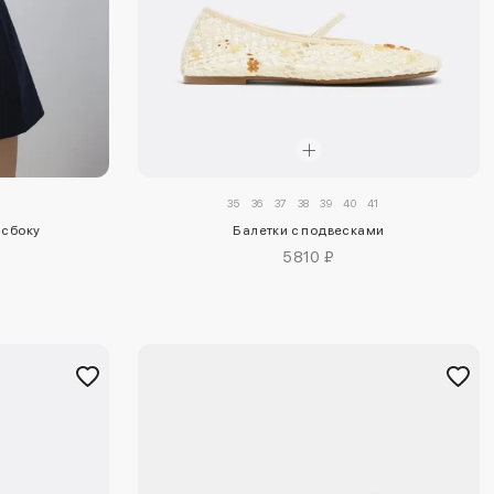
35
36
37
38
39
40
41
 сбоку
Балетки с подвесками
5810 ₽