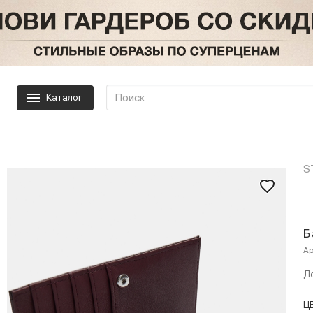
Каталог
S
Б
Ар
До
Ц