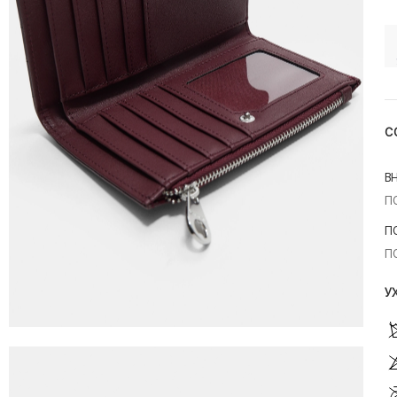
С
В
П
П
П
У