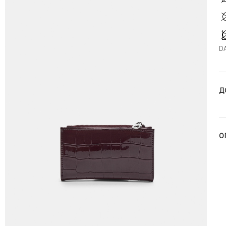
D
Д
О