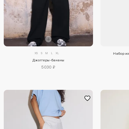
XS
S
M
L
XL
Набор из
Джоггеры-бананы
5030 ₽