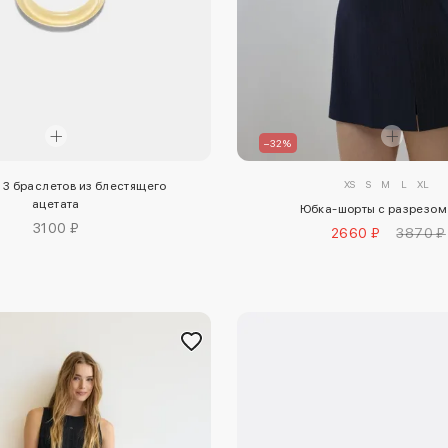
–32%
XS
S
M
L
XL
 3 браслетов из блестящего
ацетата
Юбка-шорты с разрезом
3100 ₽
2660 ₽
3870 ₽