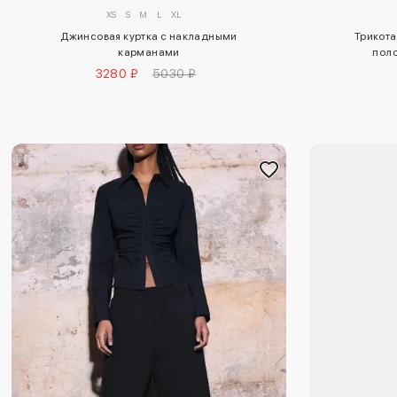
XS
S
M
L
XL
Джинсовая куртка с накладными
Трикота
карманами
поло
3280 ₽
5030 ₽