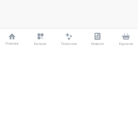
Главная
Полезное
Каталог
Новости
Корзина
ДЛЯ ПОКУПАТЕЛЕЙ
Частые вопросы
О компании
Способы оплаты
Соглашение
Доставка
Агентский договор
Обмен и возврат
Отзывы