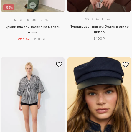
–55%
XS
S
M
L
XL
32
34
36
38
40
42
Флокированная футболка в стиле
Брюки классические из мягкой
ципао
ткани
3100 ₽
2660 ₽
5810 ₽