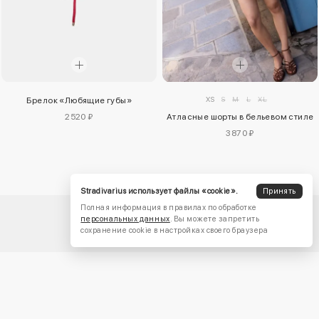
XS
S
M
L
XL
Брелок «Любящие губы»
2520 ₽
Атласные шорты в бельевом стиле
3870 ₽
Stradivarius использует файлы «cookie».
Принять
Полная информация в правилах по обработке
персональных данных
. Вы можете запретить
сохранение cookie в настройках своего браузера