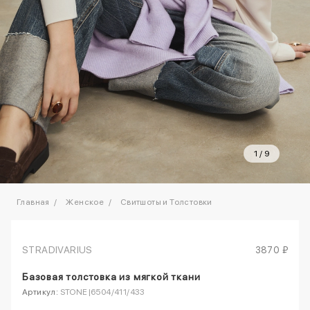
1
/
9
Главная
Женское
Свитшоты и Толстовки
STRADIVARIUS
3870 ₽
Базовая толстовка из мягкой ткани
Артикул:
STONE|6504/411/433