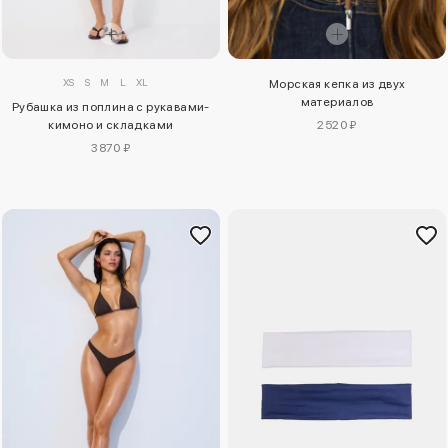
XS
S
M
L
XL
Морская кепка из двух
материалов
Рубашка из поплина с рукавами-
кимоно и складками
2520 ₽
3870 ₽