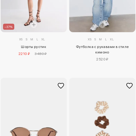
–37%
XS
S
M
L
XL
XS
S
M
L
XL
Футболка с рукавами в стиле
Шорты рустик
кимоно
2210 ₽
3480 ₽
2520 ₽