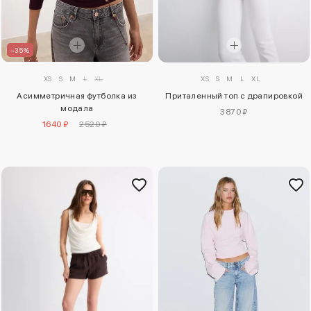
–35%
XS
S
M
L
XL
XS
S
M
L
XL
Асимметричная футболка из
Приталенный топ с драпировкой
модала
3870 ₽
1640 ₽
2520 ₽