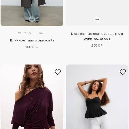
XS
S
M
L
XL
Квадратные солнцезащитные
очки-авиаторы
Длинное пальто оверсайз
2520 ₽
10840 ₽