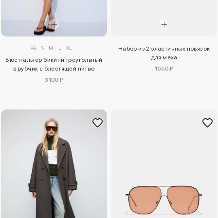
XS
S
M
L
XL
Набор из 2 эластичных повязок
для меха
Бюстгальтер бикини треугольный
в рубчик с блестящей нитью
1550 ₽
3100 ₽