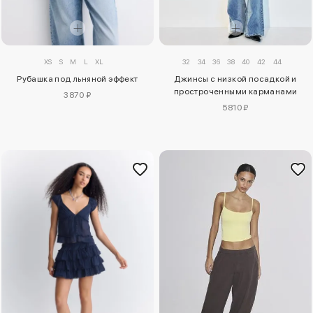
XS
S
M
L
XL
32
34
36
38
40
42
44
Рубашка под льняной эффект
Джинсы с низкой посадкой и
простроченными карманами
3870 ₽
5810 ₽