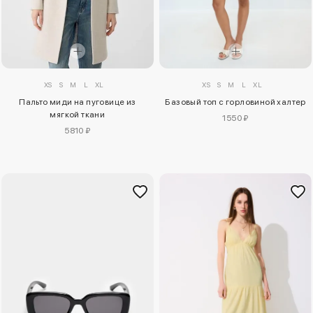
XS
S
M
L
XL
XS
S
M
L
XL
Пальто миди на пуговице из
Базовый топ с горловиной халтер
мягкой ткани
1550 ₽
5810 ₽