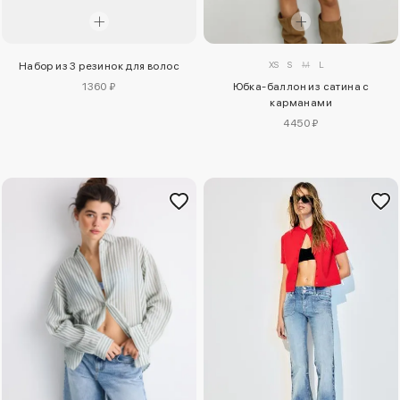
XS
S
M
L
Набор из 3 резинок для волос
1360 ₽
Юбка-баллон из сатина с
карманами
4450 ₽