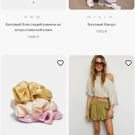
70
80
90
XS
S
M
L
XL
Базовый блестящий ремень из
Базовый бандо
искусственной кожи
1550 ₽
1940 ₽