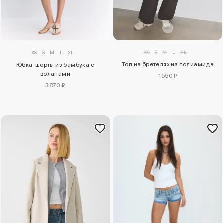
XS
S
M
L
XL
XS
S
M
L
XL
Топ на бретелях из полиамида
Юбка-шорты из бамбука с
воланами
1550 ₽
3870 ₽