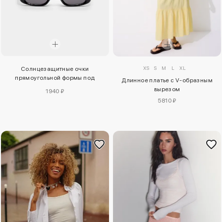
XS
S
M
L
XL
Солнцезащитные очки
прямоугольной формы под
Длинное платье с V-образным
черепаху
вырезом
1940 ₽
5810 ₽