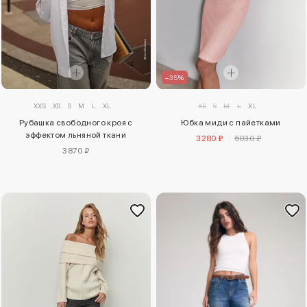
–35%
XXS
XS
S
M
L
XL
XS
S
M
L
XL
Рубашка свободного кроя с
Юбка миди с пайетками
эффектом льняной ткани
3280 ₽
5030 ₽
3870 ₽