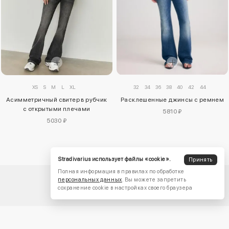
XS
S
M
L
XL
32
34
36
38
40
42
44
Асимметричный свитер в рубчик
Расклешенные джинсы с ремнем
с открытыми плечами
5810 ₽
5030 ₽
Stradivarius использует файлы «cookie».
Принять
Полная информация в правилах по обработке
персональных данных
. Вы можете запретить
сохранение cookie в настройках своего браузера