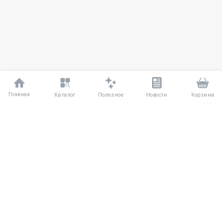
Главная
Полезное
Каталог
Новости
Корзина
ДЛЯ ПОКУПАТЕЛЕЙ
Частые вопросы
О компании
Способы оплаты
Соглашение
Доставка
Агентский договор