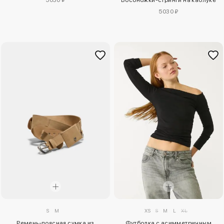
5030 ₽
S
M
XS
S
M
L
XL
Ремень-поясная сумка из
Футболка с асимметричным