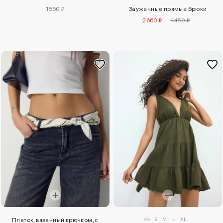
1550 ₽
Зауженные прямые брюки
2660 ₽
4450 ₽
XS
S
M
L
XL
Платок, вязанный крючком, с