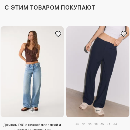
C ЭТИМ ТОВАРОМ ПОКУПАЮТ
32
34
36
38
40
42
44
Джинсы D91 с низкой посадкой и
широкими штанинами