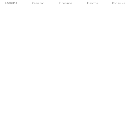
Главная
Полезное
Каталог
Новости
Корзина
ДЛЯ ПОКУПАТЕЛЕЙ
Частые вопросы
О компании
Способы оплаты
Соглашение
Доставка
Агентский договор
Обмен и возврат
Отзывы
КАТАЛОГ
КОНТАКТЫ