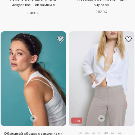
искусственной замши с
вырезом
заклепками
2520 ₽
3480 ₽
–41%
32
34
36
38
40
42
44
Объемный ободок с заклепками