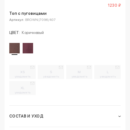
1230 ₽
Топ с пуговицами
Артикул:
BROWN|7096/407
ЦВЕТ:
Коричневый
XS
S
M
L
уведомить
уведомить
уведомить
уведомить
XL
уведомить
СОСТАВ И УХОД