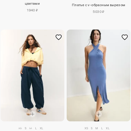
цветами
Платье с v-образным вырезом
1940 ₽
5030 ₽
XS
S
M
L
XL
XS
S
M
L
XL