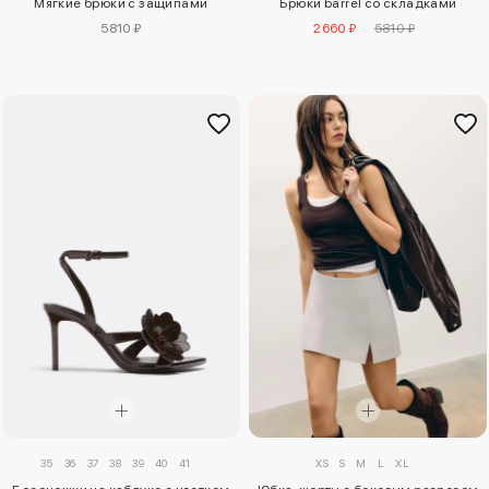
Мягкие брюки с защипами
Брюки barrel со складками
5810 ₽
2660 ₽
5810 ₽
35
36
37
38
39
40
41
XS
S
M
L
XL