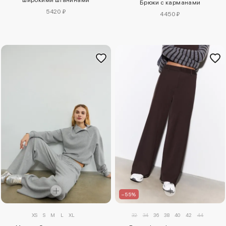
Брюки с карманами
5420 ₽
4450 ₽
–55%
XS
S
M
L
XL
32
34
36
38
40
42
44