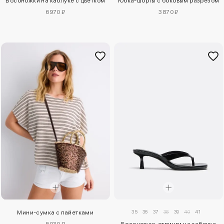
Босоножки на каблуке с цветком
Юбка-шорты с боковым разрезом
6970 ₽
3870 ₽
35
36
37
38
39
40
41
Мини-сумка с пайетками
5030 ₽
Босоножки-стринги на каблуке