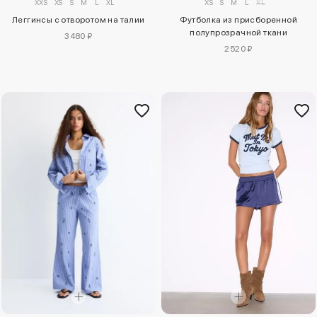
XXS
XS
S
M
L
XL
XS
S
M
L
XL
Леггинсы с отворотом на талии
Футболка из присборенной
полупрозрачной ткани
3480 ₽
2520 ₽