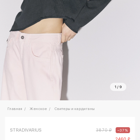
1
/
9
Главная
Женское
Свитеры и кардиганы
STRADIVARIUS
3870 ₽
–37%
2460 ₽