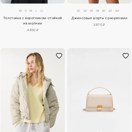
XS
S
M
L
XL
32
34
36
38
40
42
44
Толстовка с воротником-стойкой
Джинсовые шорты с разрезами
на молнии
3870 ₽
4450 ₽