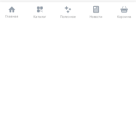
Главная
Полезное
Каталог
Новости
Корзина
ДЛЯ ПОКУПАТЕЛЕЙ
Частые вопросы
О компании
Способы оплаты
Соглашение
Доставка
Агентский договор
Обмен и возврат
Отзывы