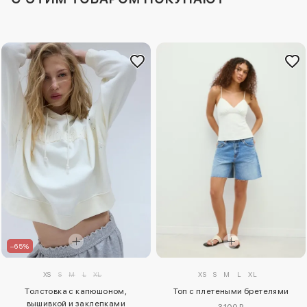
–65%
XS
S
M
L
XL
XS
S
M
L
XL
Толстовка с капюшоном,
Топ с плетеными бретелями
вышивкой и заклепками
3100 ₽