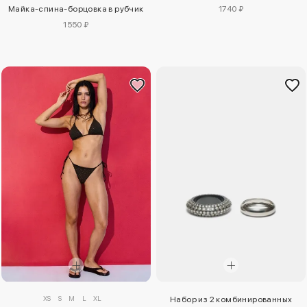
Майка-спина-борцовка в рубчик
1740 ₽
1550 ₽
XS
S
M
L
XL
Набор из 2 комбинированных