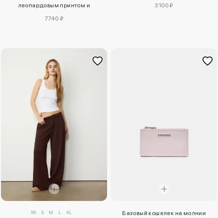
леопардовым принтом и
3100 ₽
блестящей отделкой
7740 ₽
XS
S
M
L
XL
Базовый кошелек на молнии