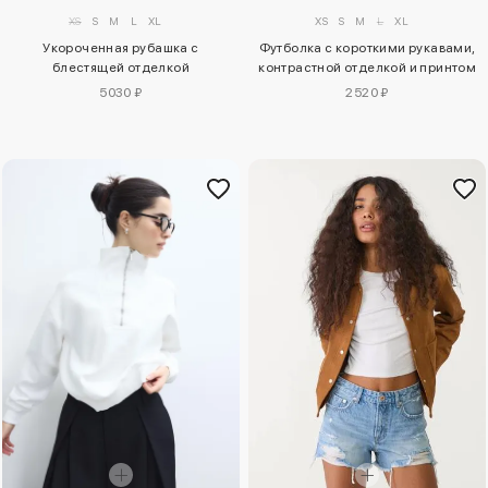
XS
S
M
L
XL
XS
S
M
L
XL
Футболка с короткими рукавами,
Укороченная рубашка с
контрастной отделкой и принтом
блестящей отделкой
2520 ₽
5030 ₽