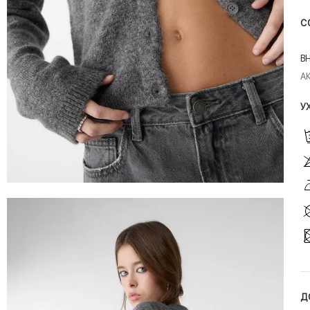
С
В
А
У
Д