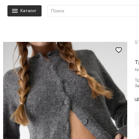
Каталог
S
Т
Ар
Тр
За
Ц