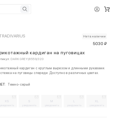
TRADIVARIUS
Нет в наличии
5030 ₽
рикотажный кардиган на пуговицах
тикул:
DARK GREY|8559/320
икотажный кардиган с круглым вырезом и длинными рукавами.
стежка на пуговицы спереди. Доступно в различных цветах.
ВЕТ:
Темно-серый
XS
S
M
L
XL
уведомить
уведомить
уведомить
уведомить
уведомить