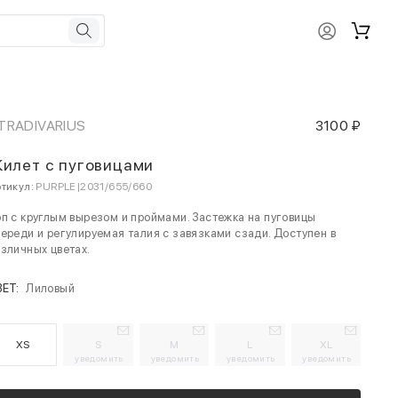
TRADIVARIUS
3100 ₽
илет с пуговицами
тикул:
PURPLE|2031/655/660
п с круглым вырезом и проймами. Застежка на пуговицы
ереди и регулируемая талия с завязками сзади. Доступен в
зличных цветах.
ВЕТ:
Лиловый
XS
S
M
L
XL
уведомить
уведомить
уведомить
уведомить