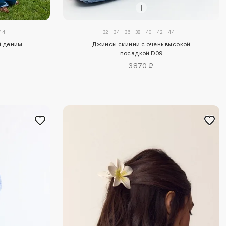
44
32
34
36
38
40
42
44
й деним
Джинсы скинни с очень высокой
посадкой D09
3870 ₽