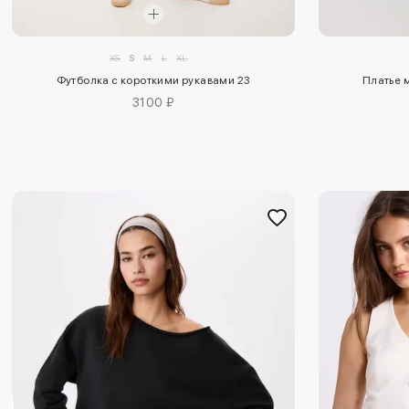
XS
S
M
L
XL
Платье 
Футболка с короткими рукавами 23
3100 ₽