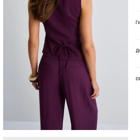
Г
Д
О