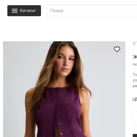
Каталог
S
Ж
Ар
То
сп
ра
Ц