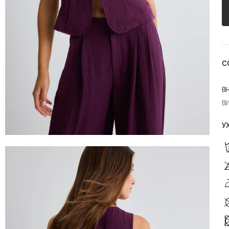
С
В
В
У