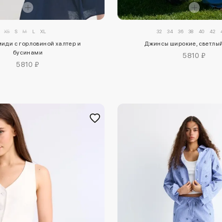
XS
S
M
L
XL
32
34
36
38
40
42
миди с горловиной халтер и
Джинсы широкие, светлы
бусинами
5810 ₽
5810 ₽