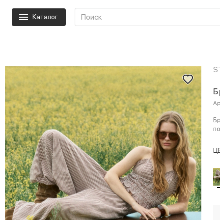
Каталог
S
Б
Ар
Бр
по
Ц