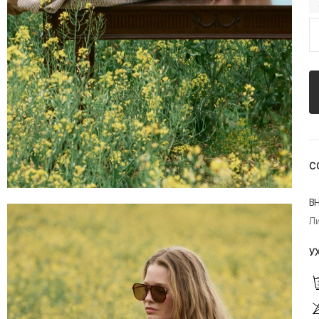
С
В
Л
У