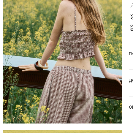
Г
Д
О