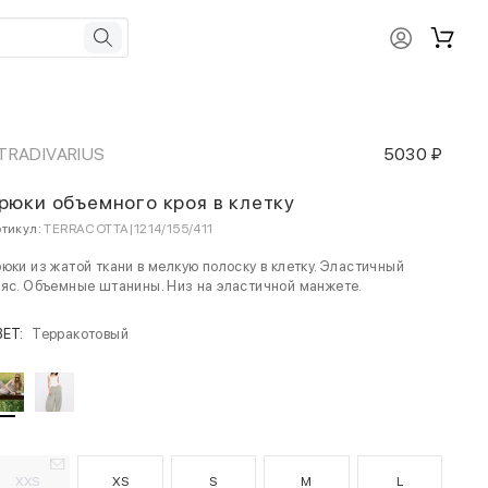
TRADIVARIUS
5030 ₽
рюки объемного кроя в клетку
тикул:
TERRACOTTA|1214/155/411
юки из жатой ткани в мелкую полоску в клетку. Эластичный
яс. Объемные штанины. Низ на эластичной манжете.
ВЕТ:
Терракотовый
XXS
XS
S
M
L