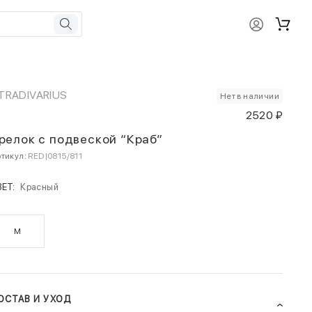
TRADIVARIUS
Нет в наличии
2520 ₽
релок с подвеской “Краб”
тикул:
RED|0815/811
ВЕТ:
Красный
M
ОСТАВ И УХОД