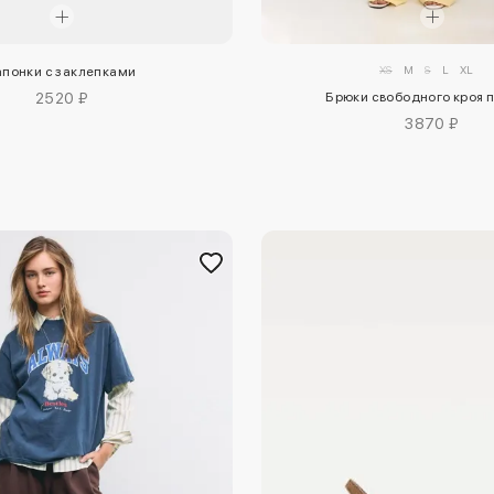
XS
M
S
L
XL
апонки с заклепками
Брюки свободного кроя 
2520 ₽
3870 ₽