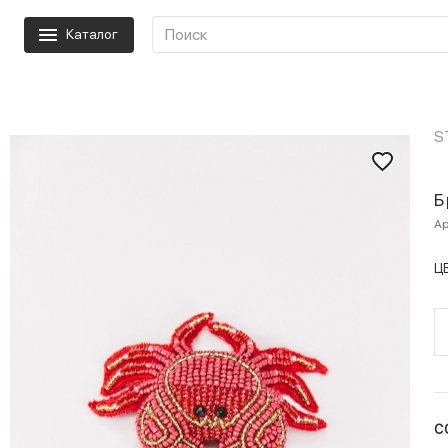
Каталог
S
Б
Ар
Ц
С