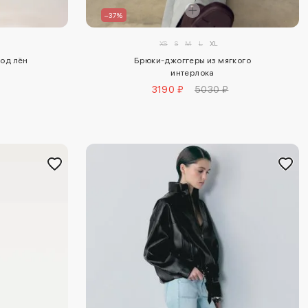
–37%
XS
S
M
L
XL
под лён
Брюки-джоггеры из мягкого
интерлока
3190 ₽
5030 ₽