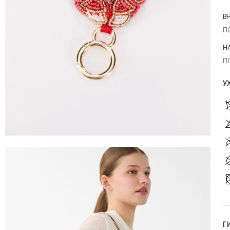
В
П
Н
П
У
Г