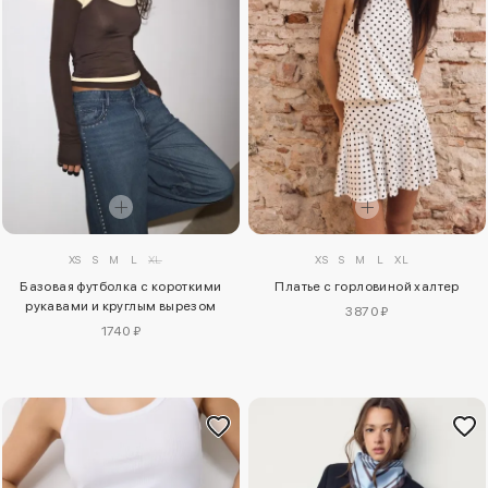
XS
S
M
L
XL
XS
S
M
L
XL
Базовая футболка с короткими
Платье с горловиной халтер
рукавами и круглым вырезом
3870 ₽
1740 ₽