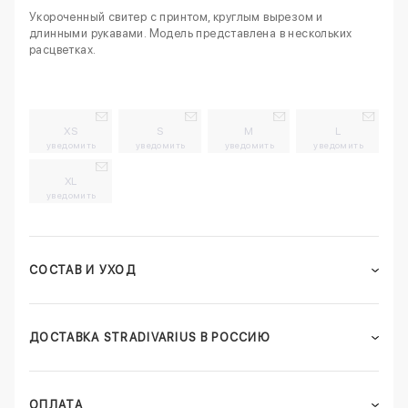
Укороченный свитер с принтом, круглым вырезом и
длинными рукавами. Модель представлена в нескольких
расцветках.
XS
S
M
L
уведомить
уведомить
уведомить
уведомить
XL
уведомить
СОСТАВ И УХОД
ДОСТАВКА STRADIVARIUS В РОССИЮ
ОПЛАТА