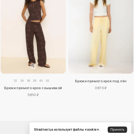
32
34
36
38
40
42
Брюки прямого кроя под лён
Брюки прямого кроя с вышивкой
3870 ₽
5810 ₽
Stradivarius использует файлы «cookie».
Принять