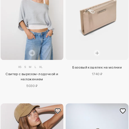
XS
S
M
L
XL
Базовый кошелек на молнии
Свитер с вырезом-лодочкой и
1740 ₽
наложением
5030 ₽