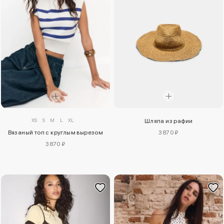
XS
S
M
L
XL
Шляпа из рафии
Вязаный топ с круглым вырезом
3870 ₽
3870 ₽