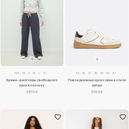
XXS
XS
S
M
L
XL
35
36
37
38
39
40
41
Брюки-джоггеры свободного
Повседневные кроссовки в стиле
кроя в полоску
ретро
3870 ₽
5030 ₽