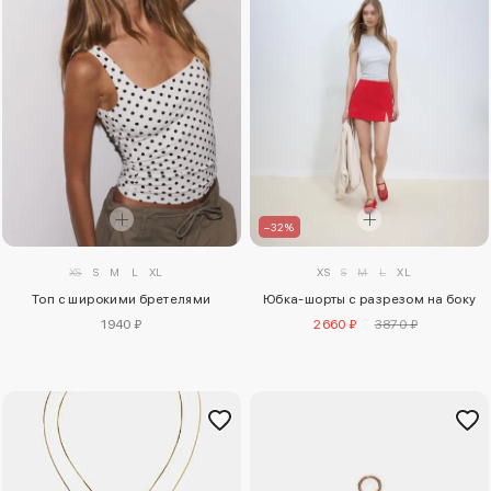
–32%
XS
S
M
L
XL
XS
S
M
L
XL
Топ с широкими бретелями
Юбка-шорты с разрезом на боку
1940 ₽
2660 ₽
3870 ₽