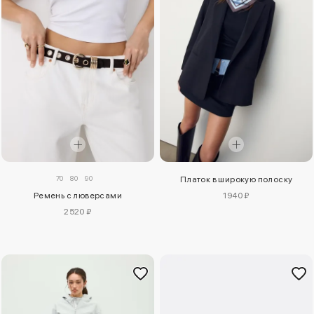
70
80
90
Платок в широкую полоску
Ремень с люверсами
1940 ₽
2520 ₽