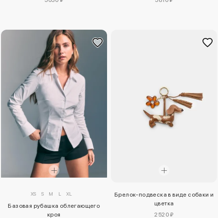
XS
S
M
L
XL
Брелок-подвеска в виде собаки и
цветка
Базовая рубашка облегающего
кроя
2520 ₽