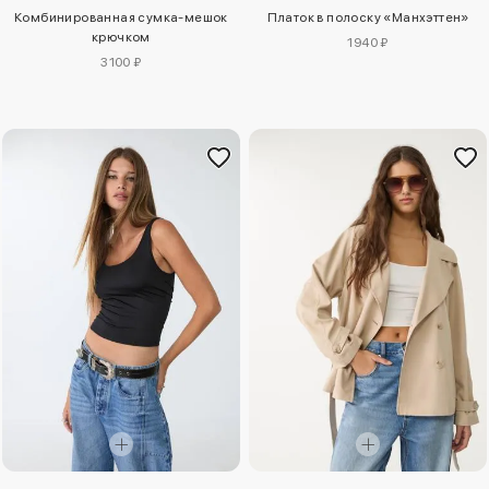
Комбинированная сумка-мешок
Платок в полоску «Манхэттен»
крючком
1940 ₽
3100 ₽