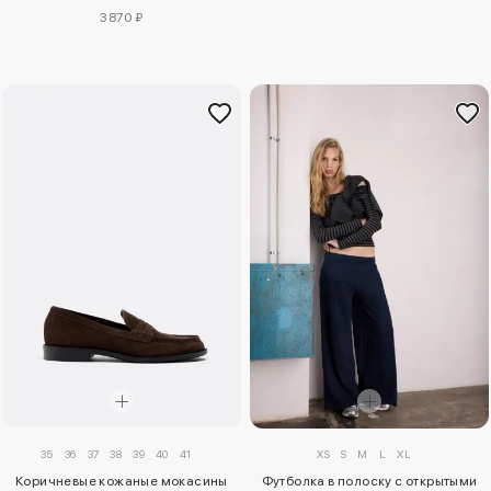
3870 ₽
35
36
37
38
39
40
41
XS
S
M
L
XL
Коричневые кожаные мокасины
Футболка в полоску с открытыми