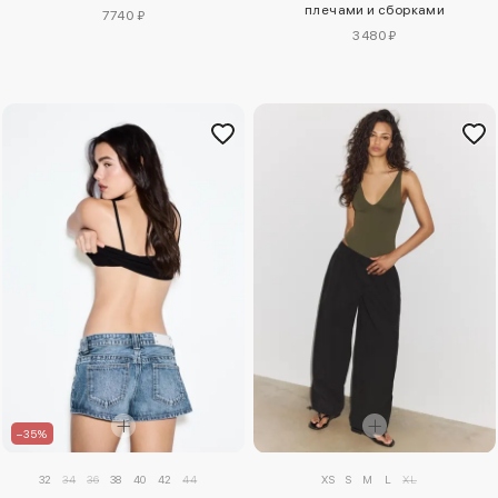
плечами и сборками
7740 ₽
3480 ₽
–35%
32
34
36
38
40
42
44
XS
S
M
L
XL