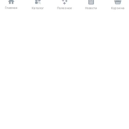
Главная
Полезное
Каталог
Новости
Корзина
ДЛЯ ПОКУПАТЕЛЕЙ
Частые вопросы
О компании
Способы оплаты
Соглашение
Доставка
Агентский договор
Обмен и возврат
Отзывы
КАТАЛОГ
КОНТАКТЫ
Женское
+7 (916) 504-55-88
Коллекции
Написать нам