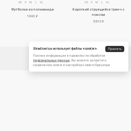
XS
S
M
L
XL
XS
S
M
L
XL
Футболка из полиамида
Короткий струящийся тренч с
поясом
1940 ₽
5810 ₽
Stradivarius использует файлы «cookie».
Принять
Полная информация в правилах по обработке
персональных данных
. Вы можете запретить
сохранение cookie в настройках своего браузера