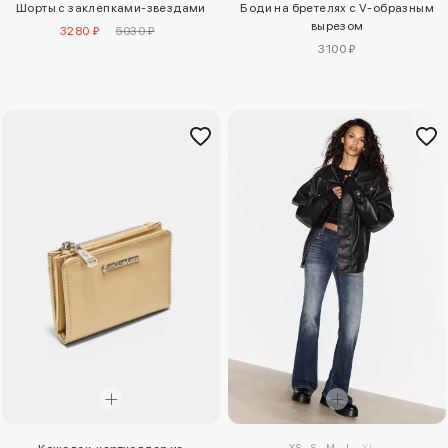
Шорты с заклепками-звездами
Боди на бретелях с V-образным
вырезом
3280 ₽
5030 ₽
3100 ₽
XS
S
M
L
XL