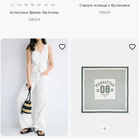
32
34
36
38
40
42
44
Серьги-кольца с бусинами
Атласные брюки-баллоны
1550 ₽
5810 ₽