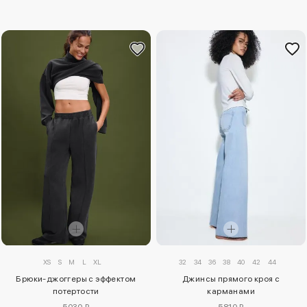
XS
S
M
L
XL
32
34
36
38
40
42
44
Брюки-джоггеры с эффектом
Джинсы прямого кроя с
потертости
карманами
5030 ₽
5810 ₽