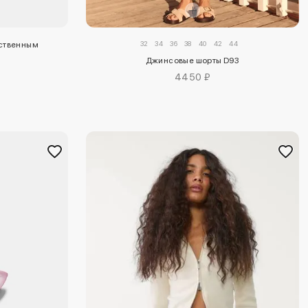
32
34
36
38
40
42
44
сственным
Джинсовые шорты D93
4450 ₽