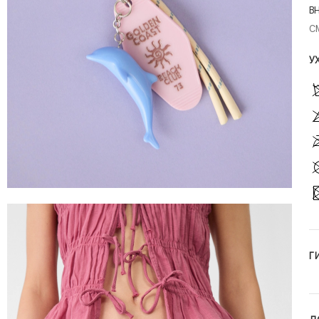
В
С
У
Г