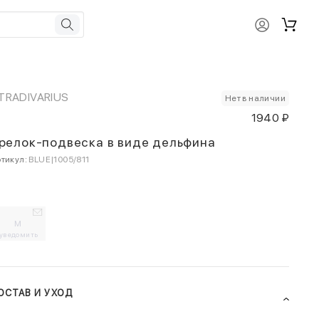
TRADIVARIUS
Нет в наличии
1940 ₽
релок-подвеска в виде дельфина
тикул:
BLUE|1005/811
M
уведомить
ОСТАВ И УХОД