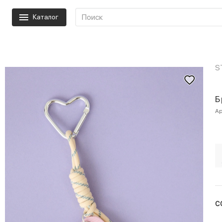
Каталог
S
Б
Ар
С