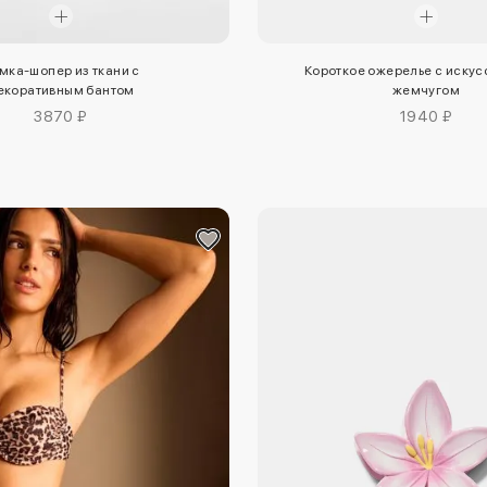
Короткое ожерелье с иску
мка-шопер из ткани с
жемчугом
екоративным бантом
1940 ₽
3870 ₽