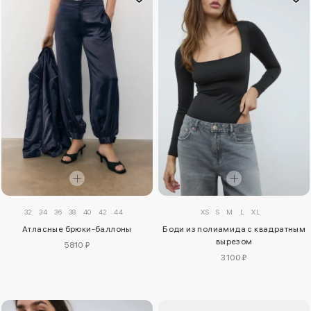
32
34
36
38
40
42
44
XS
S
M
L
XL
Атласные брюки-баллоны
Боди из полиамида с квадратным
вырезом
5810 ₽
3100 ₽