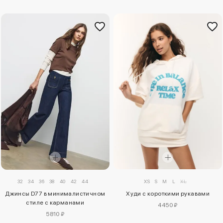
32
34
36
38
40
42
44
XS
S
M
L
XL
Джинсы D77 в минималистичном
Худи с короткими рукавами
стиле с карманами
4450 ₽
5810 ₽