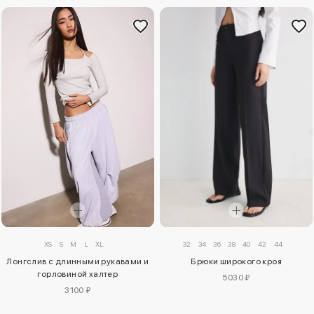
XS
S
M
L
XL
32
34
36
38
40
42
44
Лонгслив с длинными рукавами и
Брюки широкого кроя
горловиной халтер
5030 ₽
3100 ₽