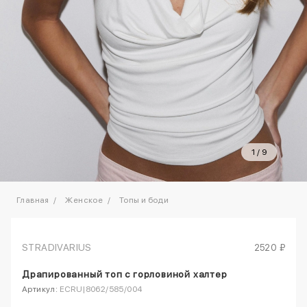
1
/
9
Главная
Женское
Топы и боди
STRADIVARIUS
2520 ₽
Драпированный топ с горловиной халтер
Артикул:
ECRU|8062/585/004