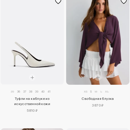
35
36
37
38
39
40
41
XS
S
M
L
XL
Туфли на каблуке из
Свободная блузка
искусственной кожи
3870 ₽
5810 ₽