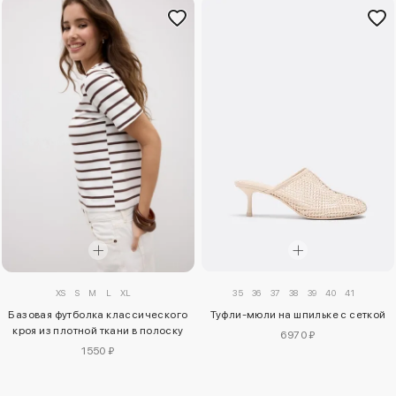
XS
S
M
L
XL
35
36
37
38
39
40
41
Базовая футболка классического
Туфли-мюли на шпильке с сеткой
кроя из плотной ткани в полоску
6970 ₽
1550 ₽