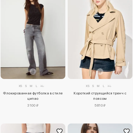
XS
S
M
L
XL
XS
S
M
L
XL
Флокированная футболка в стиле
Короткий струящийся тренч с
ципао
поясом
3100 ₽
5810 ₽