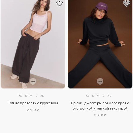
XS
S
M
L
XL
XS
S
M
L
XL
Топ на бретелях с кружевом
Брюки-джоггеры прямого кроя с
отстрочкой и мягкой текстурой
2520 ₽
5030 ₽