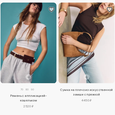
70
80
90
Сумка на плечо из искусственной
замши с пряжкой
Ремень с аппликацией-
кошельком
4450 ₽
2520 ₽