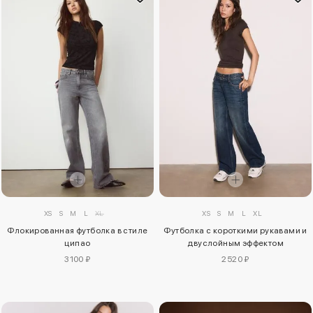
XS
S
M
L
XL
XS
S
M
L
XL
Флокированная футболка в стиле
Футболка с короткими рукавами и
ципао
двуслойным эффектом
3100 ₽
2520 ₽