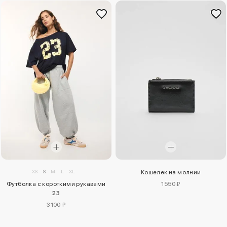
XS
S
M
L
XL
Кошелек на молнии
Футболка с короткими рукавами
1550 ₽
23
3100 ₽