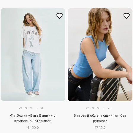
XS
S
M
L
XL
XS
S
M
L
XL
Футболка «Багз Банни» с
Базовый облегающий топ без
кружевной отделкой
рукавов
4450 ₽
1740 ₽