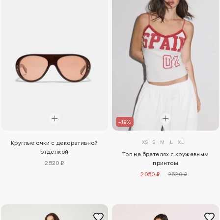
–19%
XS
S
M
L
XL
Круглые очки с декоративной
отделкой
Топ на бретелях с кружевным
2520 ₽
принтом
2050 ₽
2520 ₽