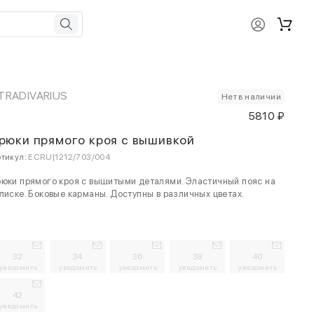
TRADIVARIUS
Нет в наличии
5810 ₽
рюки прямого кроя с вышивкой
тикул:
ECRU|1212/703/004
юки прямого кроя с вышитыми деталями. Эластичный пояс на
лиске. Боковые карманы. Доступны в различных цветах.
32
34
36
38
40
уведомить
уведомить
уведомить
уведомить
уведомить
42
уведомить