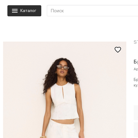
Каталог
S
Б
Ар
Бр
ку