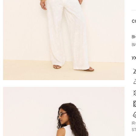
С
В
В
У
I
S