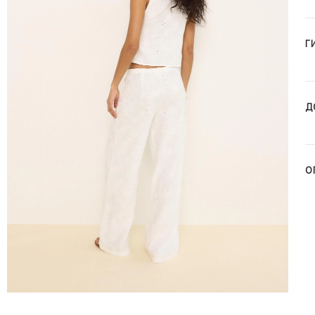
Г
Д
О