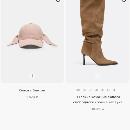
35
36
37
38
39
40
41
Кепка с бантом
2520 ₽
Высокие кожаные сапоги
свободного кроя на каблуке
15480 ₽