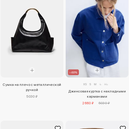
–48%
XS
S
M
L
XL
Сумка на плечо с металлической
ручкой
Джинсовая куртка с накладными
5030 ₽
карманами
2660 ₽
5030 ₽