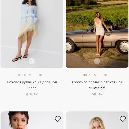
XS
S
M
L
XL
XS
S
M
L
XL
Базовая рубашка из двойной
Короткое платье с блестящей
ткани
отделкой
3870 ₽
5810 ₽