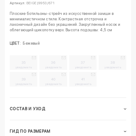
Артикул:
BEIGE|9953/671
Плоские ботильоны-стрейч из искусственной замши в
минималистичном стиле. Контрастная отстрочка и
лаконичный дизайн без украшений. Закругленный носок и
облегающий щиколотку верх. Высота подошвы: 4,5 см
ЦВЕТ:
Бежевый
35
36
37
38
уведомить
уведомить
уведомить
уведомить
39
40
41
уведомить
уведомить
уведомить
СОСТАВ И УХОД
ГИД ПО РАЗМЕРАМ