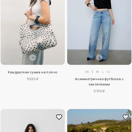
XS
S
M
L
XL
Квадратная сумка на плечо
5030 ₽
Асимметричная футболка с
заклепками
3100 ₽