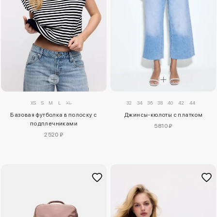
XS
S
M
L
XL
32
34
36
38
40
42
44
Базовая футболка в полоску с
Джинсы-кюлоты с платком
подплечниками
5810 ₽
2520 ₽