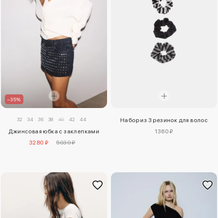
–35%
32
34
36
38
40
42
44
Набор из 3 резинок для волос
Джинсовая юбка с заклепками
1360 ₽
3280 ₽
5030 ₽