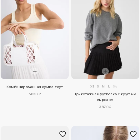
XS
S
M
L
XL
Комбинированная сумка-тоут
5030 ₽
Трикотажная футболка с круглым
вырезом
3870 ₽