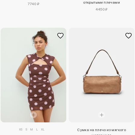
открытыми плечами
7740 ₽
4450 ₽
XS
S
M
L
XL
Сумка на плечо из мягкого