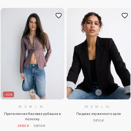
–32%
XS
S
M
L
XL
XS
S
M
L
XL
Приталенная базовая рубашка в
Пиджак зауженного кроя
полоску
5810 ₽
2660 ₽
3870 ₽