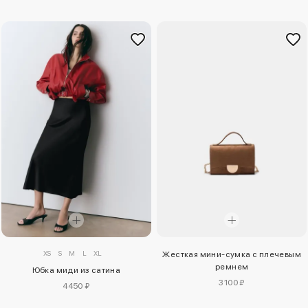
XS
S
M
L
XL
Жесткая мини-сумка с плечевым
ремнем
Юбка миди из сатина
3100 ₽
4450 ₽