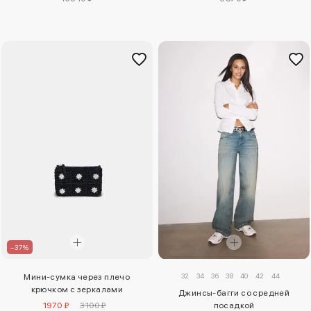
–37%
32
34
36
38
40
42
44
Мини-сумка через плечо
крючком с зеркалами
Джинсы-багги со средней
1970 ₽
3100 ₽
посадкой