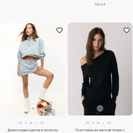
5810 ₽
XS
S
M
L
XL
XS
S
M
L
XL
Джинсовая куртка в полоску
Толстовка из мягкой ткани с