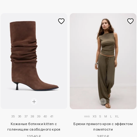
35
36
37
38
39
40
41
XXS
XS
S
M
L
XL
Кожаные ботинки kitten с
Брюки прямого кроя с эффектом
голенищем свободного кроя
помятости
13540 ₽
3870 ₽