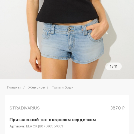
1
/
11
Главная
Женское
Топы и боди
STRADIVARIUS
3870 ₽
Приталенный топ с вырезом сердечком
Артикул:
BLACK|8070/655/001