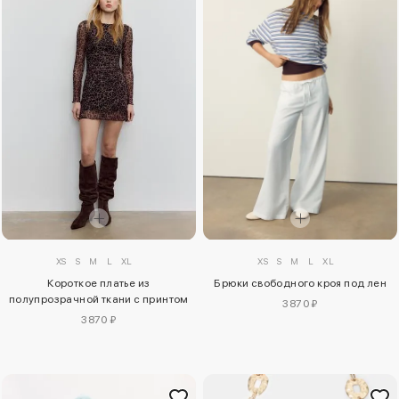
XS
S
M
L
XL
XS
S
M
L
XL
Короткое платье из
Брюки свободного кроя под лен
полупрозрачной ткани с принтом
3870 ₽
3870 ₽