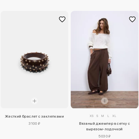
XS
S
M
L
XL
Жесткий браслет с заклепками
3100 ₽
Вязаный джемпер в сетку с
вырезом-лодочкой
5030 ₽