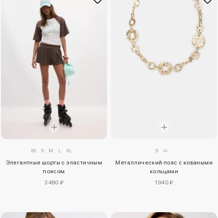
XS
S
M
L
XL
S
M
Элегантные шорты с эластичным
Металлический пояс с коваными
поясом
кольцами
3480 ₽
1940 ₽