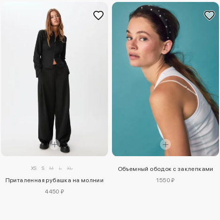
XS
S
M
L
XL
Объемный ободок с заклепками
Приталенная рубашка на молнии
1550 ₽
4450 ₽