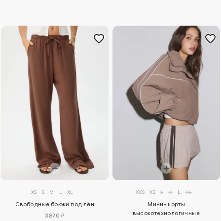
XS
S
M
L
XL
XXS
XS
S
M
L
XL
Свободные брюки под лён
Мини-шорты
высокотехнологичные
3870 ₽