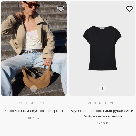
XS
S
M
L
XL
XS
S
M
L
XL
Укороченный двубортный тренч
Футболка с короткими рукавами и
V-образным вырезом
6970 ₽
1740 ₽