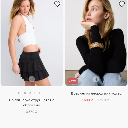
–37%
XS
S
M
L
XL
Браслет из нескольких колец
1600 ₽
2520 ₽
Брюки-юбка струящаяся с
оборками
3870 ₽