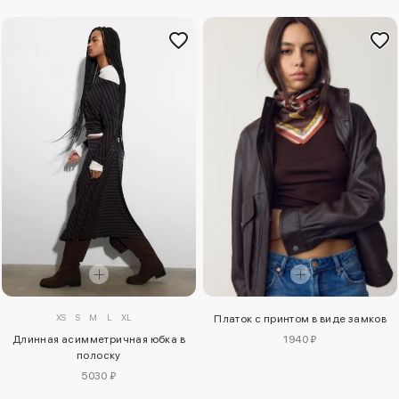
XS
S
M
L
XL
Платок с принтом в виде замков
Длинная асимметричная юбка в
1940 ₽
полоску
5030 ₽