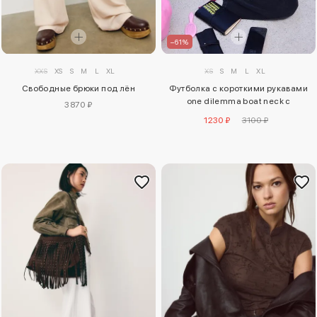
–61%
XXS
XS
S
M
L
XL
XS
S
M
L
XL
Свободные брюки под лён
Футболка с короткими рукавами
one dilemma boat neck с
3870 ₽
кристаллами
1230 ₽
3100 ₽