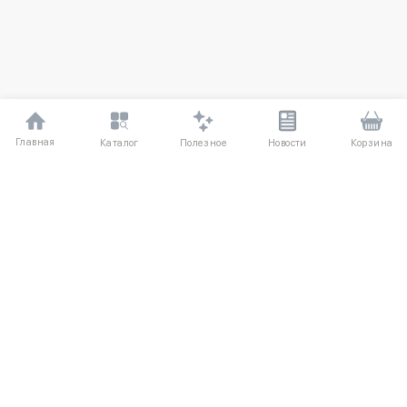
Главная
Полезное
Каталог
Новости
Корзина
ДЛЯ ПОКУПАТЕЛЕЙ
Частые вопросы
О компании
Способы оплаты
Соглашение
Доставка
Агентский договор
Обмен и возврат
Отзывы