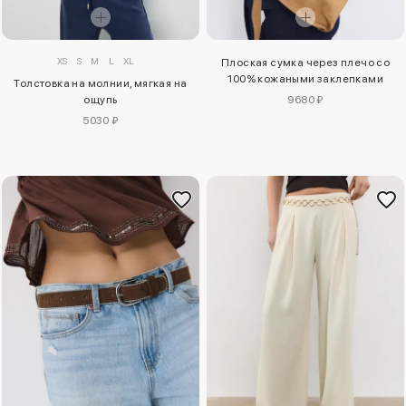
XS
S
M
L
XL
Плоская сумка через плечо со
100% кожаными заклепками
Толстовка на молнии, мягкая на
ощупь
9680 ₽
5030 ₽