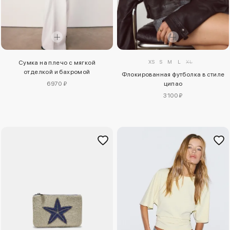
XS
S
M
L
XL
Сумка на плечо с мягкой
отделкой и бахромой
Флокированная футболка в стиле
ципао
6970 ₽
3100 ₽