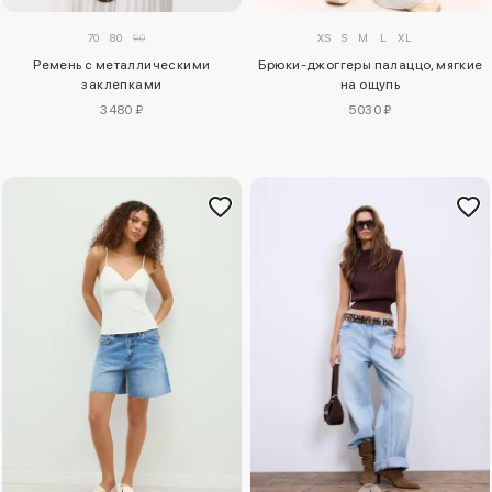
70
80
90
XS
S
M
L
XL
Ремень с металлическими
Брюки-джоггеры палаццо, мягкие
заклепками
на ощупь
3480 ₽
5030 ₽