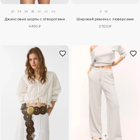
32
34
36
38
40
42
44
S
M
Джинсовые шорты с отворотами
Широкий ремень с люверсами
4450 ₽
2520 ₽