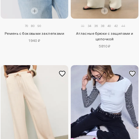
70
80
90
32
34
36
38
40
42
44
Ремень с боковыми заклепками
Атласные брюки с защипами и
цепочкой
1940 ₽
5810 ₽