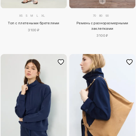
XS
S
M
L
XL
70
80
90
Топ с плетеными бретелями
Ремень с разноразмерными
заклепками
3100 ₽
3100 ₽