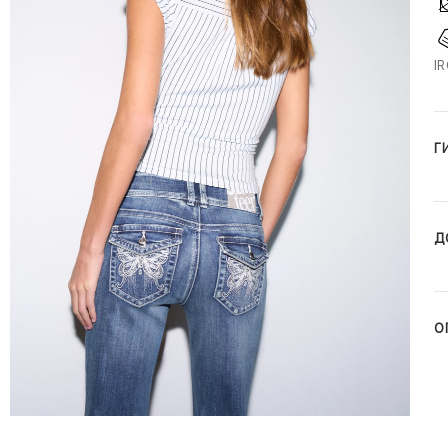
I
Г
Д
О