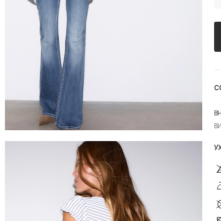
С
В
В
У