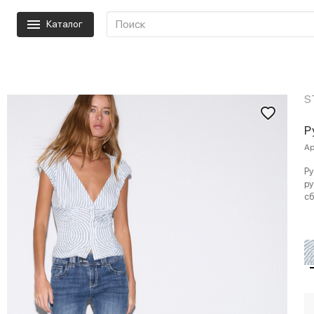
Каталог
S
Р
Ар
Ру
ру
сб