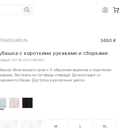
TRADIVARIUS
3480 ₽
убашка с короткими рукавами и сборками
тикул:
SKY BLUE|7148/660
башка облегающего кроя с V-образным вырезом и короткими
кавами. Застежка на пуговицы спереди. Детализация со
орками по бокам. Доступна в различных цветах.
XS
S
M
L
XL