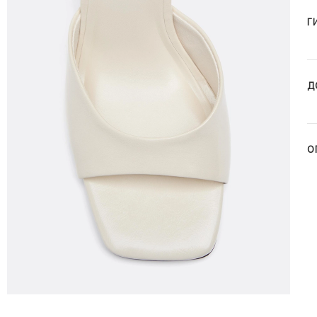
Г
Д
О