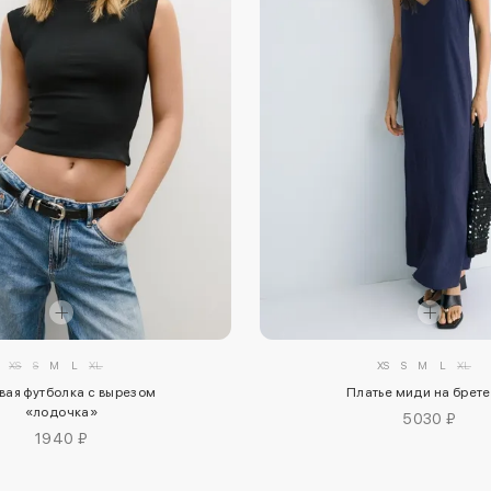
XS
S
M
L
XL
XS
S
M
L
XL
вая футболка с вырезом
Платье миди на брет
«лодочка»
5030 ₽
1940 ₽