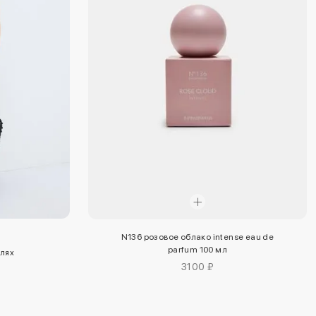
N136 розовое облако intense eau de
parfum 100 мл
елях
3100 ₽