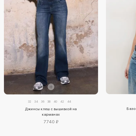
32
34
36
38
40
42
44
Базо
Джинсы клеш с вышивкой на
карманах
7740 ₽