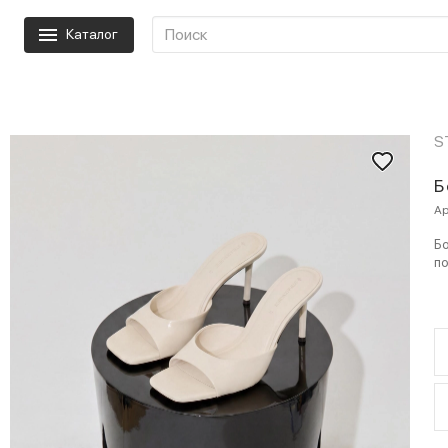
Каталог
S
Б
Ар
Бо
по