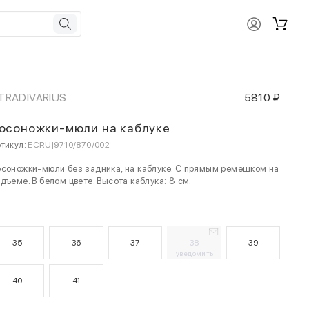
TRADIVARIUS
5810 ₽
осоножки-мюли на каблуке
тикул:
ECRU|9710/870/002
соножки-мюли без задника, на каблуке. С прямым ремешком на
дъеме. В белом цвете. Высота каблука: 8 см.
35
36
37
38
39
уведомить
40
41