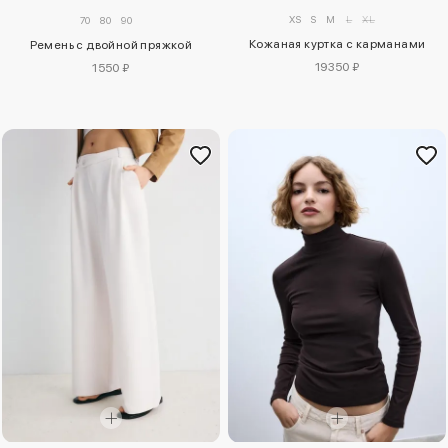
XS
S
M
L
XL
70
80
90
Кожаная куртка с карманами
Ремень с двойной пряжкой
19350 ₽
1550 ₽