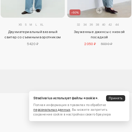
–60%
XS
S
M
L
XL
32
34
36
38
40
42
44
Двухматериальный вязаный
Зауженные джинсы с низкой
свитер со съемным воротником
посадкой
5420 ₽
2050 ₽
5030 ₽
Stradivarius использует файлы «cookie».
Принять
Полная информация в правилах по обработке
персональных данных
. Вы можете запретить
сохранение cookie в настройках своего браузера