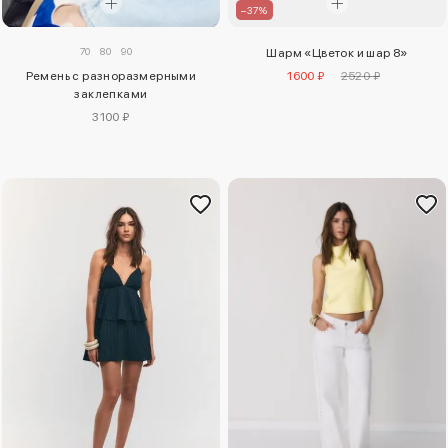
–37%
70
80
90
Шарм «Цветок и шар 8»
Ремень с разноразмерными
1600 ₽
2520 ₽
заклепками
3100 ₽