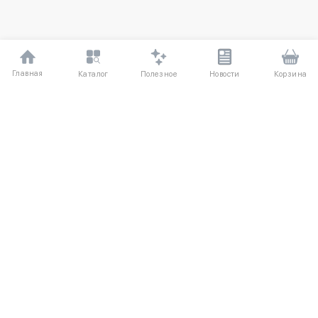
Главная
Полезное
Каталог
Новости
Корзина
ДЛЯ ПОКУПАТЕЛЕЙ
Частые вопросы
О компании
Способы оплаты
Соглашение
Доставка
Агентский договор
Обмен и возврат
Отзывы
КАТАЛОГ
КОНТАКТЫ