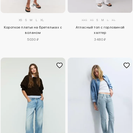
XS
S
M
L
XL
XXS
XS
S
M
L
XL
Короткое платье на бретельках с
Атласный топ с горловиной
воланом
халтер
5030 ₽
3480 ₽