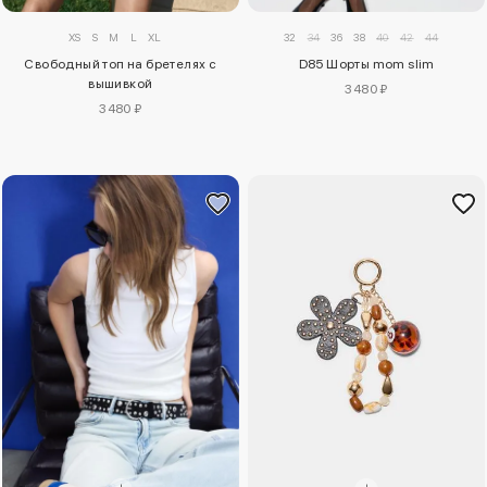
XS
S
M
L
XL
32
34
36
38
40
42
44
Свободный топ на бретелях с
D85 Шорты mom slim
вышивкой
3480 ₽
3480 ₽