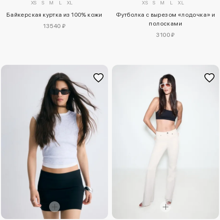
XS
S
M
L
XL
XS
S
M
L
XL
Байкерская куртка из 100% кожи
Футболка с вырезом «лодочка» и
полосками
13540 ₽
3100 ₽