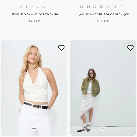
XS
S
M
L
XL
32
34
36
38
40
42
44
Юбка-брюки из бенгалина
Джинсы клеш D74 со шлицей
3480 ₽
5030 ₽