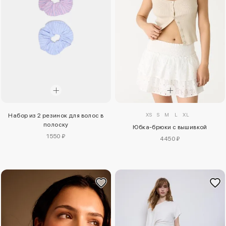
XS
S
M
L
XL
Набор из 2 резинок для волос в
полоску
Юбка-брюки с вышивкой
1550 ₽
4450 ₽