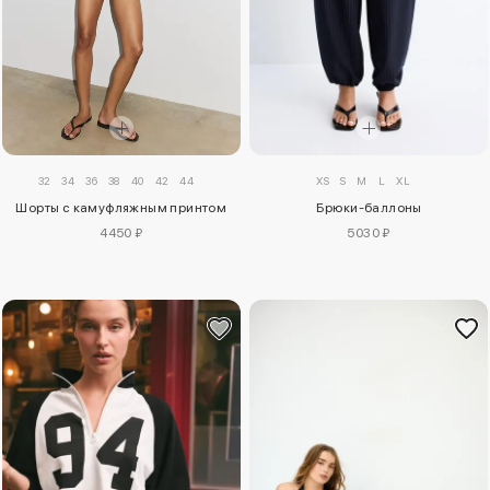
32
34
36
38
40
42
44
XS
S
M
L
XL
Шорты с камуфляжным принтом
Брюки-баллоны
4450 ₽
5030 ₽