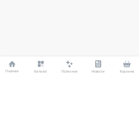
Главная
Полезное
Каталог
Новости
Корзина
ДЛЯ ПОКУПАТЕЛЕЙ
Частые вопросы
О компании
Способы оплаты
Соглашение