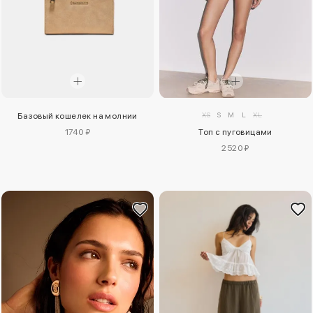
XS
S
M
L
XL
Базовый кошелек на молнии
1740 ₽
Топ с пуговицами
2520 ₽