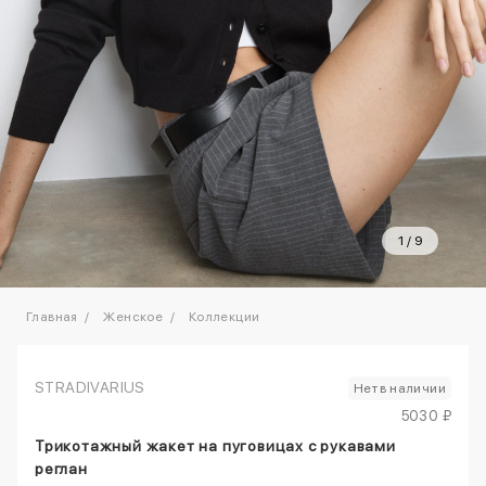
1
/
9
Главная
Женское
Коллекции
STRADIVARIUS
Нет в наличии
5030 ₽
Трикотажный жакет на пуговицах с рукавами
реглан