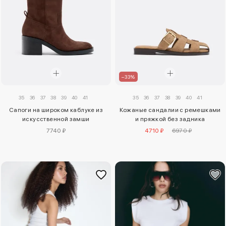
–33%
35
36
37
38
39
40
41
35
36
37
38
39
40
41
Сапоги на широком каблуке из
Кожаные сандалии с ремешками
искусственной замши
и пряжкой без задника
7740 ₽
4710 ₽
6970 ₽