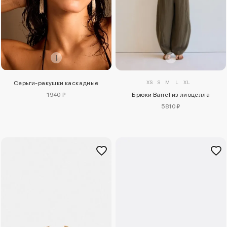
XS
S
M
L
XL
Серьги-ракушки каскадные
1940 ₽
Брюки Barrel из лиоцелла
5810 ₽