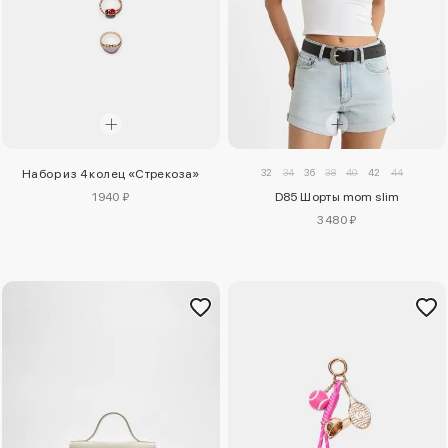
32
34
36
38
40
42
44
Набор из 4 колец «Стрекоза»
1940 ₽
D85 Шорты mom slim
3480 ₽