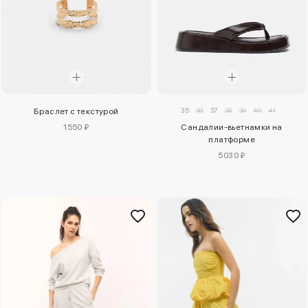
35
36
37
38
39
40
41
Браслет с текстурой
1550 ₽
Сандалии-вьетнамки на
платформе
5030 ₽