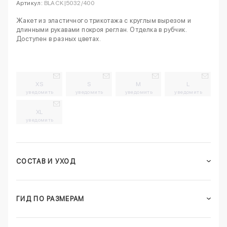
Артикул:
BLACK|5032/400
Жакет из эластичного трикотажа с круглым вырезом и
длинными рукавами покроя реглан. Отделка в рубчик.
Доступен в разных цветах.
XS
S
M
L
уведомить
уведомить
уведомить
уведомить
XL
уведомить
СОСТАВ И УХОД
ГИД ПО РАЗМЕРАМ