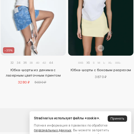
–35%
32
34
36
38
40
42
44
XXS
XS
S
M
L
XL
XXL
Юбка-шорты из денима с
Юбка-шорты с боковым разрезом
лазерным цветочным принтом
3870 ₽
3280 ₽
5030 ₽
Stradivarius использует файлы «cookie».
Принять
Полная информация в правилах по обработке
персональных данных
. Вы можете запретить