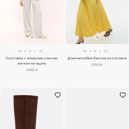
XS
S
M
L
XL
XS
S
M
L
XL
Толстовка с открытым плечом,
Длинная юбка-баллон из поплина
мягкая на ощупь
5030 ₽
4450 ₽