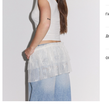
Г
Д
О