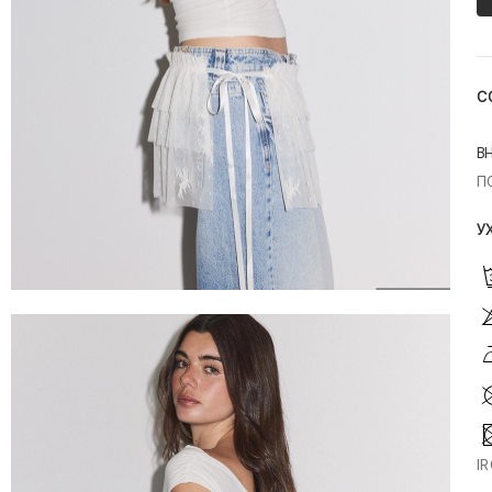
С
В
П
У
I