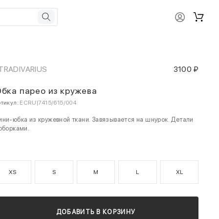
TRADIVARIUS
3100 ₽
бка парео из кружева
тикул:
ECRU|7415/615/004
ни-юбка из кружевной ткани. Завязывается на шнурок. Детали
оборками.
XS
S
M
L
XL
ДОБАВИТЬ В КОРЗИНУ