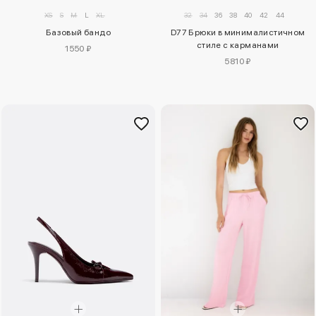
XS
S
M
L
XL
32
34
36
38
40
42
44
Базовый бандо
D77 Брюки в минималистичном
стиле с карманами
1550 ₽
5810 ₽