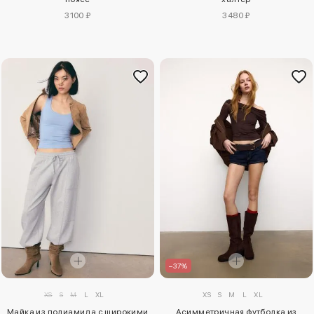
3100 ₽
3480 ₽
–37%
XS
S
M
L
XL
XS
S
M
L
XL
Майка из полиамида с широкими
Асимметричная футболка из