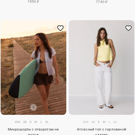
1550 ₽
7740 ₽
XXS
XS
S
M
L
XL
XXS
XS
S
M
L
XL
Микрошорты с отворотом на
Атласный топ с горловиной
поясе
халтер