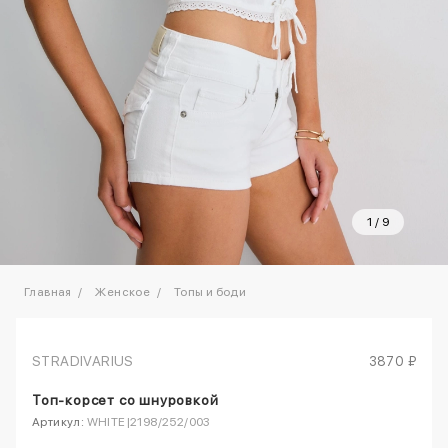
1
/
9
Главная
Женское
Топы и боди
STRADIVARIUS
3870 ₽
Топ-корсет со шнуровкой
Артикул:
WHITE|2198/252/003