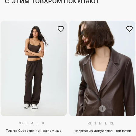
C ЭТИМ ТОВАРОМ ПОКУПАЮТ
XS
S
M
L
XL
XS
S
M
L
XL
Топ на бретелях из полиамида
Пиджак из искусственной кожи