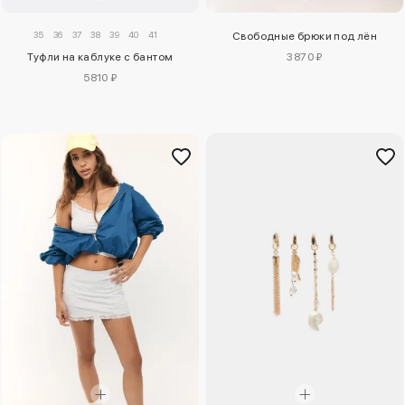
35
36
37
38
39
40
41
Свободные брюки под лён
Туфли на каблуке с бантом
3870 ₽
5810 ₽