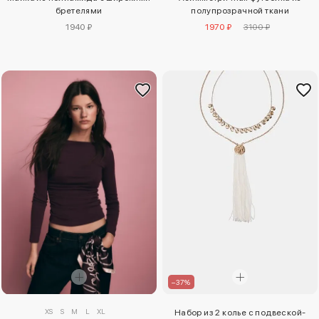
бретелями
полупрозрачной ткани
1940 ₽
1970 ₽
3100 ₽
–37%
XS
S
M
L
XL
Набор из 2 колье с подвеской-