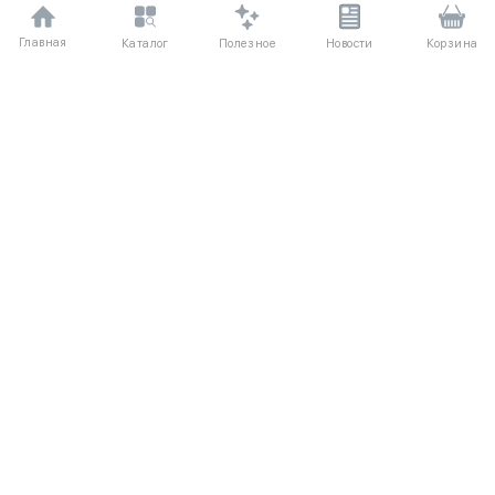
Главная
Полезное
Каталог
Новости
Корзина
ДЛЯ ПОКУПАТЕЛЕЙ
Частые вопросы
О компании
Способы оплаты
Соглашение
Доставка
Агентский договор
Обмен и возврат
Отзывы
КАТАЛОГ
КОНТАКТЫ
Женское
+7 (916) 504-55-88