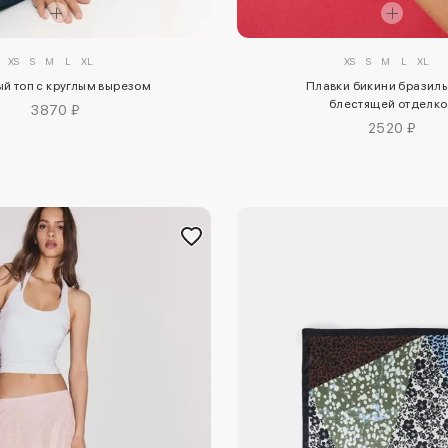
XS
S
M
L
XL
XS
S
M
L
XL
ый топ с круглым вырезом
Плавки бикини бразиль
блестящей отделк
3870 ₽
2520 ₽