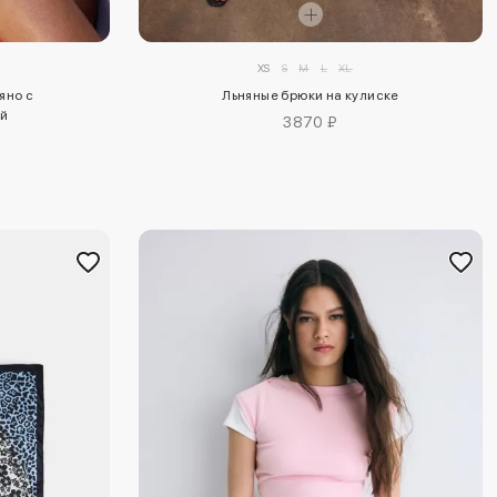
XS
S
M
L
XL
яно с
Льняные брюки на кулиске
ой
3870 ₽