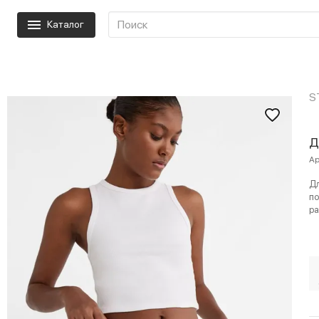
Каталог
S
Д
Ар
Дл
по
ра