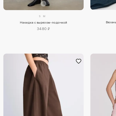
S
M
Вязан
Накидка с вырезом-лодочкой
3480 ₽