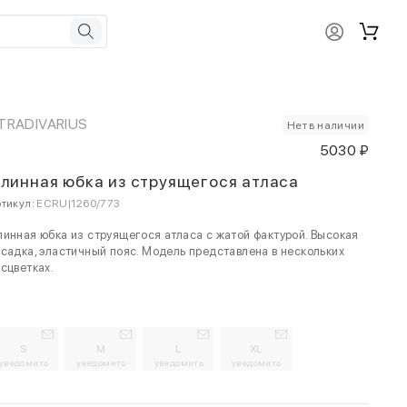
TRADIVARIUS
Нет в наличии
5030 ₽
линная юбка из струящегося атласа
тикул:
ECRU|1260/773
инная юбка из струящегося атласа с жатой фактурой. Высокая
садка, эластичный пояс. Модель представлена в нескольких
сцветках.
S
M
L
XL
уведомить
уведомить
уведомить
уведомить