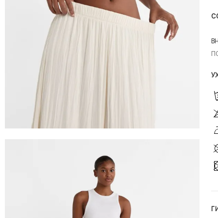
С
В
П
У
Г