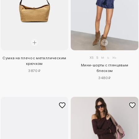
XS
S
M
L
XL
Сумка на плечо с металлическим
крючком
Мини-шорты с глянцевым
3870 ₽
блеском
3480 ₽