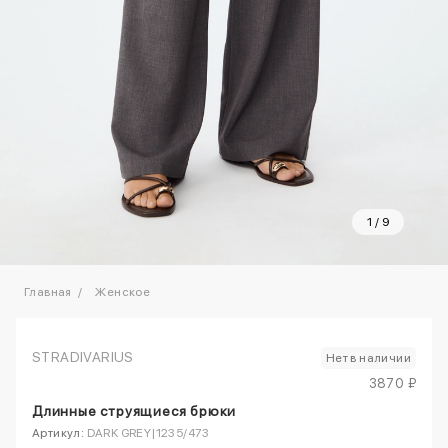
1
/
9
Главная
Женское
STRADIVARIUS
Нет в наличии
3870 ₽
Длинные струящиеся брюки
Артикул:
DARK GREY|1235/473