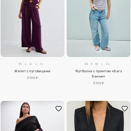
XS
S
M
L
XL
XS
S
M
L
XL
Жилет с пуговицами
Футболка с принтом «Багз
Банни»
3100 ₽
3100 ₽