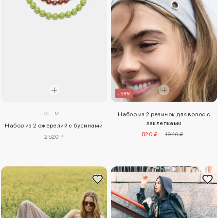
–58%
99
M
Набор из 2 резинок для волос с
заклепками
Набор из 2 ожерелий с бусинами
820 ₽
1940 ₽
2520 ₽