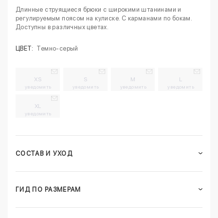
Длинные струящиеся брюки с широкими штанинами и
регулируемым поясом на кулиске. С карманами по бокам.
Доступны в различных цветах.
ЦВЕТ:
Темно-серый
XS
S
M
L
уведомить
уведомить
уведомить
уведомить
XL
уведомить
СОСТАВ И УХОД
ГИД ПО РАЗМЕРАМ