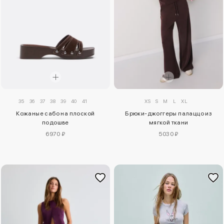
35
36
37
38
39
40
41
XS
S
M
L
XL
Кожаные сабо на плоской
Брюки-джоггеры палаццо из
подошве
мягкой ткани
6970 ₽
5030 ₽