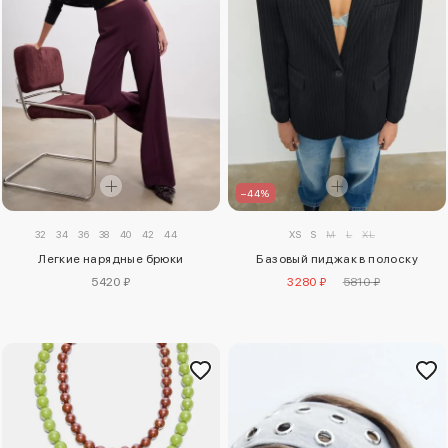
–44%
32
34
36
38
40
42
44
XS
S
M
L
XL
Легкие нарядные брюки
Базовый пиджак в полоску
5420 ₽
3280 ₽
5810 ₽