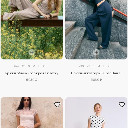
XXS
XS
S
M
L
XL
XXS
XS
S
M
L
XL
Брюки объемного кроя в клетку
Брюки-джоггеры Super Barrel
5030 ₽
5030 ₽