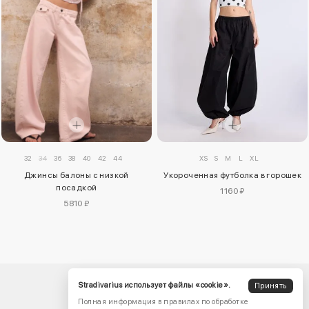
32
34
36
38
40
42
44
XS
S
M
L
XL
Джинсы балоны с низкой
Укороченная футболка в горошек
посадкой
1160 ₽
5810 ₽
Stradivarius использует файлы «cookie».
Принять
Полная информация в правилах по обработке