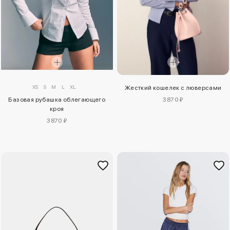
XS
S
M
L
XL
Жесткий кошелек с люверсами
Базовая рубашка облегающего
3870 ₽
кроя
3870 ₽