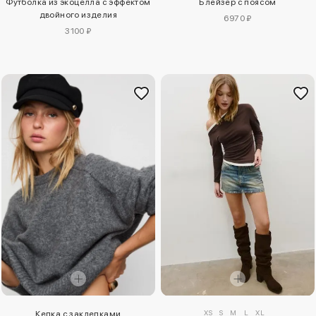
Футболка из экоцелла с эффектом
Блейзер с поясом
двойного изделия
6970 ₽
3100 ₽
XS
S
M
L
XL
Кепка с заклепками