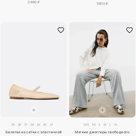
3480 ₽
5810 ₽
35
36
37
38
39
40
41
XXS
XS
S
M
L
XL
Балетки из сетки с эластичной
Мягкие джоггеры свободного