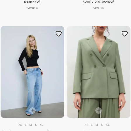
резинкой
кроя с отстрочкой
5030 ₽
5030 ₽
XS
S
M
L
XL
XS
S
M
L
XL