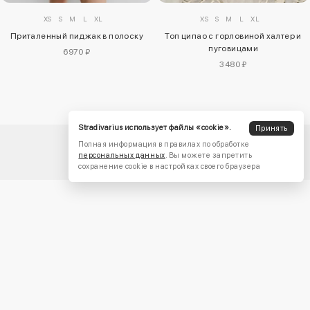
XS
S
M
L
XL
XS
S
M
L
XL
Приталенный пиджак в полоску
Топ ципао с горловиной халтер и
пуговицами
6970 ₽
3480 ₽
Stradivarius использует файлы «cookie».
Принять
Полная информация в правилах по обработке
персональных данных
. Вы можете запретить
сохранение cookie в настройках своего браузера