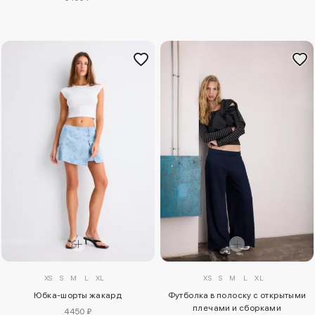
XS
S
M
L
XL
XS
S
M
L
XL
Юбка-шорты жакард
Футболка в полоску с открытыми
плечами и сборками
4450 ₽