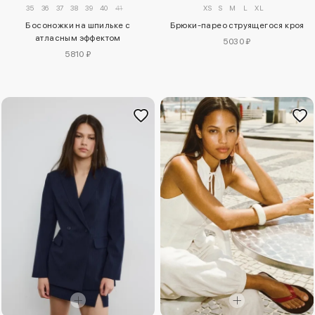
35
36
37
38
39
40
41
XS
S
M
L
XL
Босоножки на шпильке с
Брюки-парео струящегося кроя
атласным эффектом
5030 ₽
5810 ₽