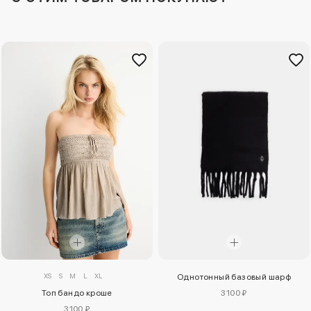
XS
S
M
L
XL
Однотонный базовый шарф
Топ бандо кроше
3100 ₽
3100 ₽