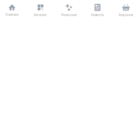
Главная
Полезное
Каталог
Новости
Корзина
ДЛЯ ПОКУПАТЕЛЕЙ
Частые вопросы
О компании
Способы оплаты
Соглашение
Доставка
Агентский договор
Обмен и возврат
Отзывы
КАТАЛОГ
КОНТАКТЫ