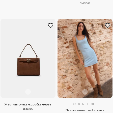
3480 ₽
XS
S
M
L
XL
Жесткая сумка-коробка через
плечо
Платье мини с пайетками