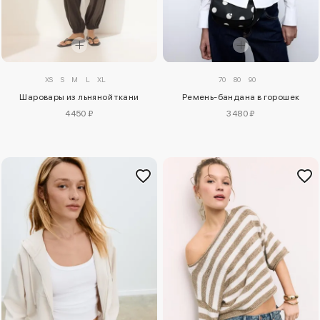
XS
S
M
L
XL
70
80
90
Шаровары из льняной ткани
Ремень-бандана в горошек
4450 ₽
3480 ₽