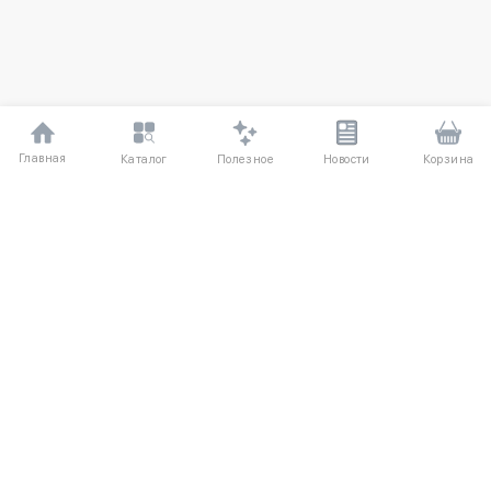
Главная
Полезное
Каталог
Новости
Корзина
ДЛЯ ПОКУПАТЕЛЕЙ
Частые вопросы
О компании
Способы оплаты
Соглашение
Доставка
Агентский договор
Обмен и возврат
Отзывы