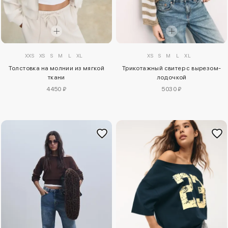
XXS
XS
S
M
L
XL
XS
S
M
L
XL
Толстовка на молнии из мягкой
Трикотажный свитер с вырезом-
ткани
лодочкой
4450 ₽
5030 ₽