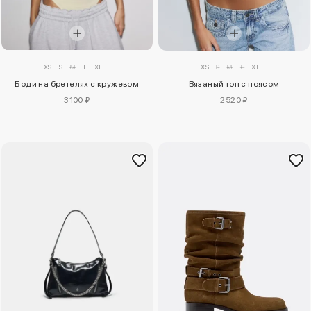
XS
S
M
L
XL
XS
S
M
L
XL
Боди на бретелях с кружевом
Вязаный топ с поясом
3100 ₽
2520 ₽