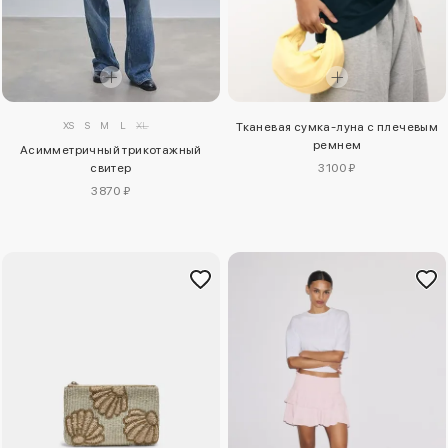
XS
S
M
L
XL
Тканевая сумка-луна с плечевым
ремнем
Асимметричный трикотажный
свитер
3100 ₽
3870 ₽