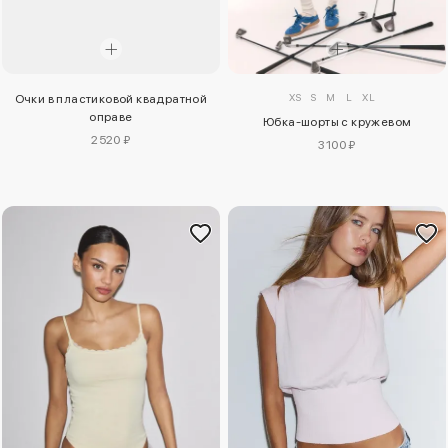
XS
S
M
L
XL
Очки в пластиковой квадратной
оправе
Юбка-шорты с кружевом
2520 ₽
3100 ₽