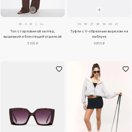
XS
S
M
L
XL
35
36
37
38
39
40
41
Топ с горловиной халтер,
Туфли с V-образным вырезом на
вышивкой и блестящей отделкой
каблуке
3100 ₽
5810 ₽