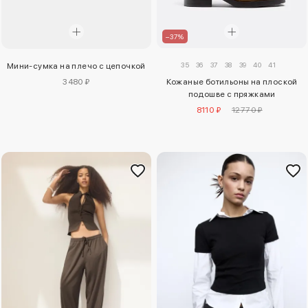
–37%
35
36
37
38
39
40
41
Мини-сумка на плечо с цепочкой
3480 ₽
Кожаные ботильоны на плоской
подошве с пряжками
8110 ₽
12770 ₽