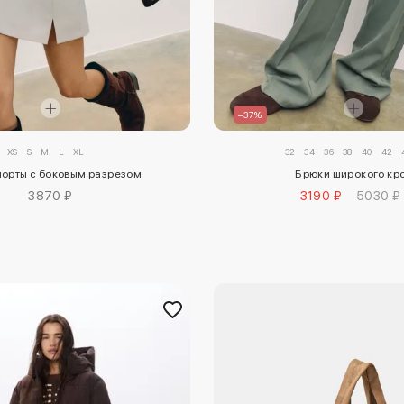
–37%
XS
S
M
L
XL
32
34
36
38
40
42
орты с боковым разрезом
Брюки широкого кр
3870 ₽
3190 ₽
5030 ₽