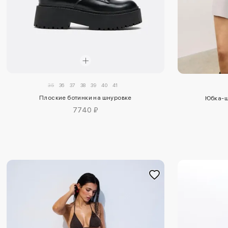
35
36
37
38
39
40
41
Плоские ботинки на шнуровке
Юбка-ш
7740 ₽