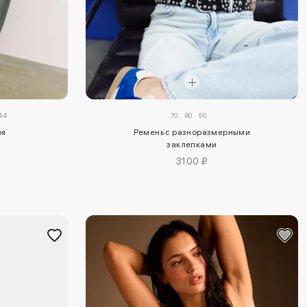
44
70
80
90
оя
Ремень с разноразмерными
заклепками
3100 ₽