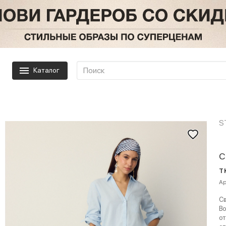
Каталог
S
С
т
Ар
Св
Во
от