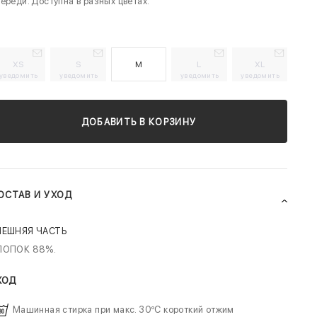
ереди. Доступна в разных цветах.
XS
S
M
L
XL
уведомить
уведомить
уведомить
уведомить
ДОБАВИТЬ В КОРЗИНУ
ОСТАВ И УХОД
НЕШНЯЯ ЧАСТЬ
ЛОПОК 88%.
ХОД
Машинная стирка при макс. 30ºC короткий отжим