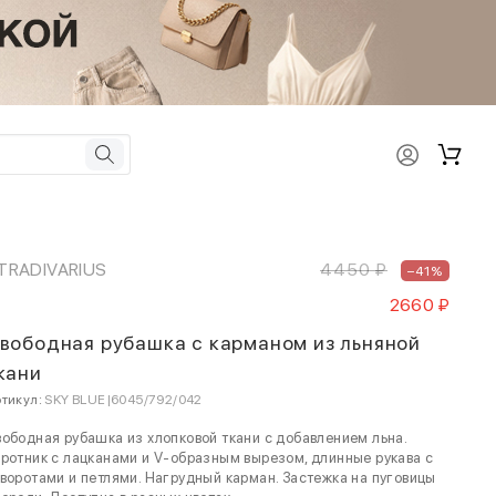
TRADIVARIUS
4450 ₽
–41%
2660 ₽
вободная рубашка с карманом из льняной
кани
тикул:
SKY BLUE|6045/792/042
ободная рубашка из хлопковой ткани с добавлением льна.
ротник с лацканами и V-образным вырезом, длинные рукава с
воротами и петлями. Нагрудный карман. Застежка на пуговицы