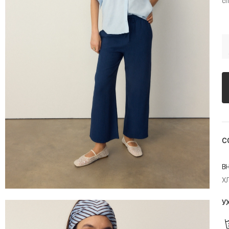
сп
С
В
Х
У