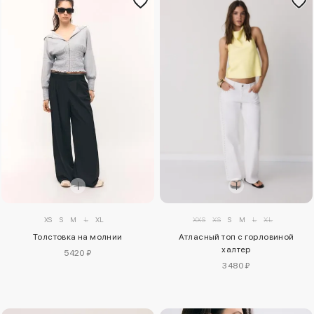
XS
S
M
L
XL
XXS
XS
S
M
L
XL
Толстовка на молнии
Атласный топ с горловиной
халтер
5420 ₽
3480 ₽