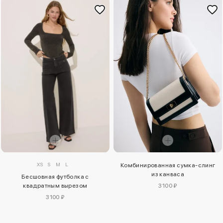
XS
S
M
L
Комбинированная сумка-слинг
из канваса
Бесшовная футболка с
квадратным вырезом
3100 ₽
3100 ₽