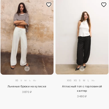
XS
S
M
L
XL
XXS
XS
S
M
L
XL
Льняные брюки на кулиске
Атласный топ с горловиной
халтер
3870 ₽
3480 ₽