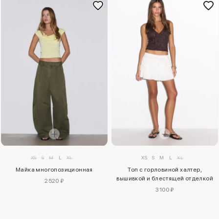
XS
S
M
L
XL
XS
S
M
L
XL
Майка многопозиционная
Топ с горловиной халтер,
вышивкой и блестящей отделкой
2520 ₽
3100 ₽