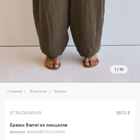
1
/
10
Главная
Женское
Брюки
STRADIVARIUS
5810 ₽
Брюки Barrel из лиоцелла
Артикул:
KHAKI|8273/210/550