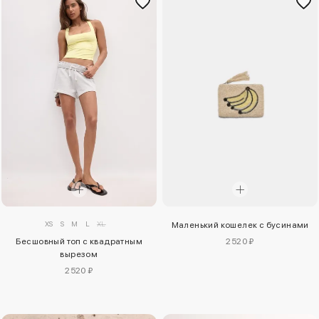
XS
S
M
L
XL
Маленький кошелек с бусинами
Бесшовный топ с квадратным
2520 ₽
вырезом
2520 ₽