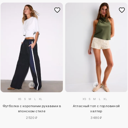
XS
S
M
L
XL
XS
S
M
L
XL
Футболка с короткими рукавами в
Атласный топ с горловиной
японском стиле
халтер
2520 ₽
3480 ₽