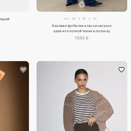
XXS
XS
S
M
L
XL
тящей
Базовая футболка классического
кроя из плотной ткани в полоску
1550 ₽