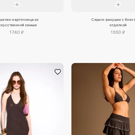
шелек-карточница из
Серьги-ракушки с блес
скусственной замши
отделкой
1740 ₽
1550 ₽