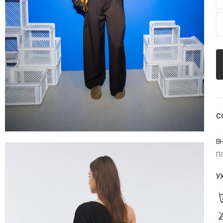
С
В
П
У