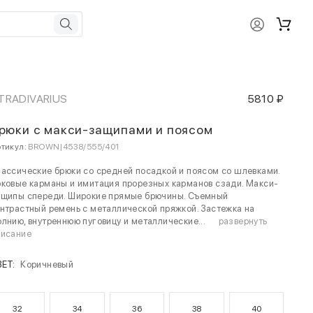
TRADIVARIUS
5810 ₽
рюки с макси-защипами и поясом
тикул:
BROWN|4538/555/401
ассические брюки со средней посадкой и поясом со шлевками.
ковые карманы и имитация прорезных карманов сзади. Макси-
ащипы спереди. Широкие прямые брючины. Съемный
нтрастный ремень с металлической пряжкой. Застежка на
лнию, внутреннюю пуговицу и металлические...
развернуть
писание
ВЕТ:
Коричневый
32
34
36
38
40