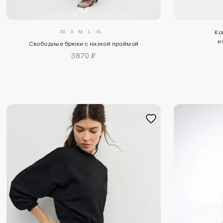
XS
S
M
L
XL
Ко
и
Свободные брюки с низкой проймой
3870 ₽