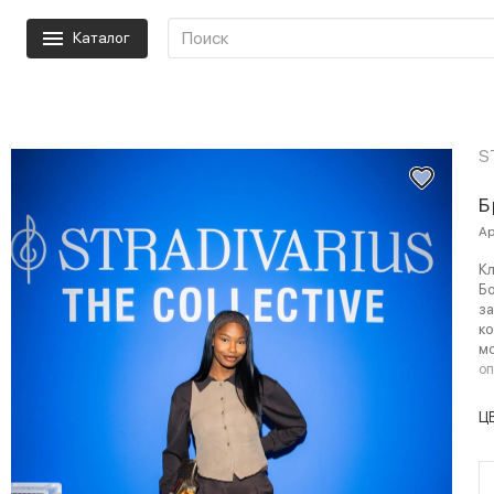
Каталог
S
Б
Ар
Кл
Бо
з
ко
мо
о
Ц