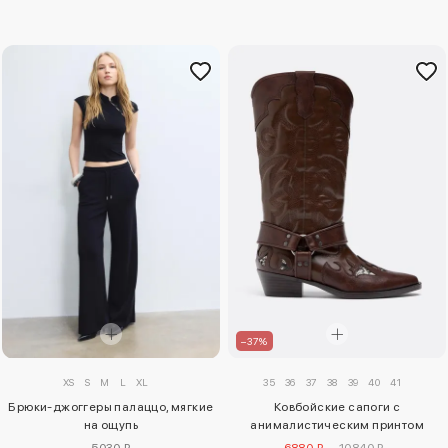
–37%
XS
S
M
L
XL
35
36
37
38
39
40
41
Брюки-джоггеры палаццо, мягкие
Ковбойские сапоги с
на ощупь
анималистическим принтом
5030 ₽
6880 ₽
10840 ₽