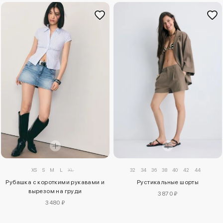
XS
S
M
L
XL
32
34
36
38
40
42
44
Рубашка с короткими рукавами и
Рустикальные шорты
вырезом на груди
3870 ₽
3480 ₽