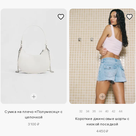
32
34
36
38
40
42
44
Сумка на плечо «Полумесяц» с
цепочкой
Короткие джинсовые шорты с
3100 ₽
низкой посадкой
4450 ₽