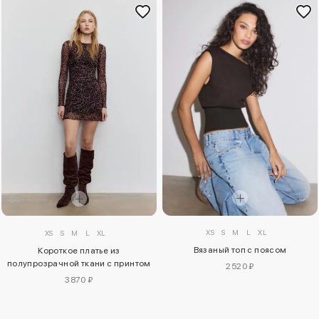
XS
S
M
L
XL
XS
S
M
L
XL
Вязаный топ с поясом
Короткое платье из
полупрозрачной ткани с принтом
2520 ₽
3870 ₽