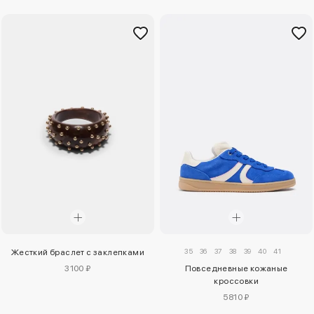
35
36
37
38
39
40
41
Жесткий браслет с заклепками
3100 ₽
Повседневные кожаные
кроссовки
5810 ₽