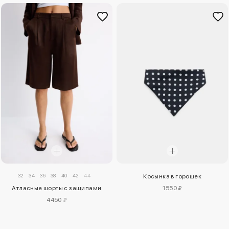
32
34
36
38
40
42
44
Косынка в горошек
Атласные шорты с защипами
1550 ₽
4450 ₽