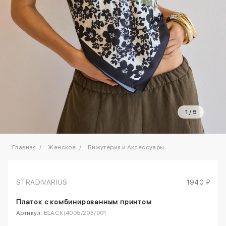
1
/
5
Главная
Женское
Бижутерия и Аксессуары
STRADIVARIUS
1940 ₽
Платок с комбинированным принтом
Артикул:
BLACK|4005/203/001