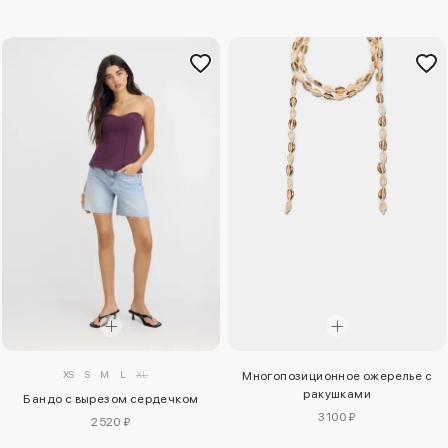
XS
S
M
L
XL
Многопозиционное ожерелье с
ракушками
Бандо с вырезом сердечком
3100 ₽
2520 ₽