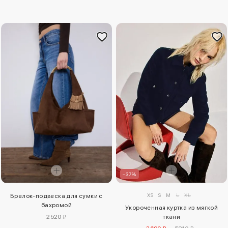
–37%
XS
S
M
L
XL
Брелок-подвеска для сумки с
бахромой
Укороченная куртка из мягкой
2520 ₽
ткани