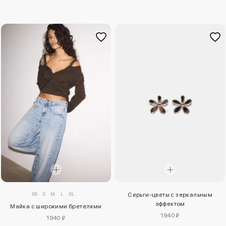
XS
S
M
L
XL
Серьги-цветы с зеркальным
эффектом
Майка с широкими бретелями
1940 ₽
1940 ₽