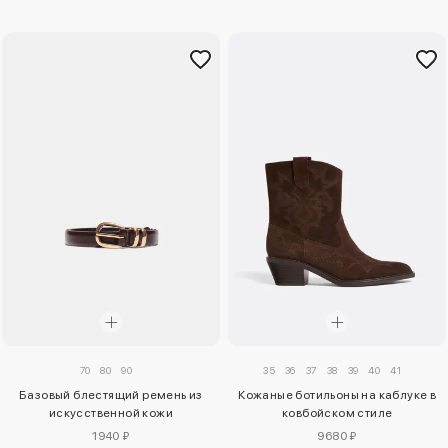
70
80
90
35
36
37
38
39
40
41
Базовый блестящий ремень из
Кожаные ботильоны на каблуке в
искусственной кожи
ковбойском стиле
1940 ₽
9680 ₽