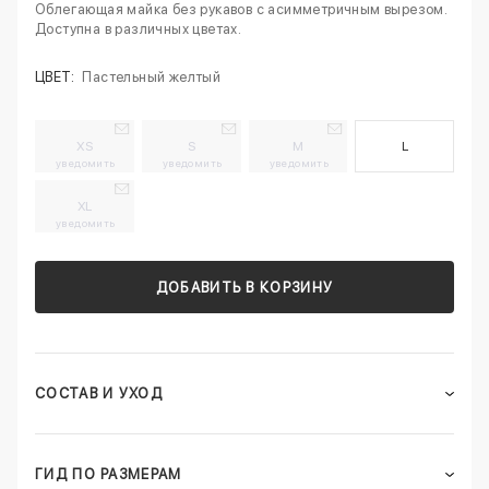
Облегающая майка без рукавов с асимметричным вырезом.
Доступна в различных цветах.
ЦВЕТ:
Пастельный желтый
XS
S
M
L
уведомить
уведомить
уведомить
XL
уведомить
ДОБАВИТЬ В КОРЗИНУ
СОСТАВ И УХОД
ГИД ПО РАЗМЕРАМ