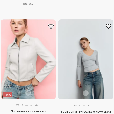
5030 ₽
–55%
XS
S
M
L
XL
XS
S
M
L
XL
Приталенная куртка из
Бесшовная футболка с кружевом