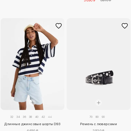
3690 ₽
5810 ₽
32
34
36
38
40
42
44
70
80
90
Длинные джинсовые шорты D93
Ремень с люверсами
4450 ₽
2520 ₽