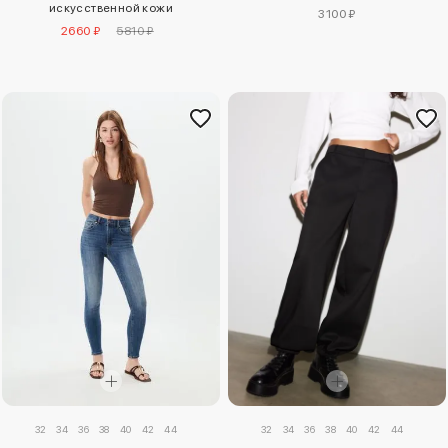
искусственной кожи
3100 ₽
2660 ₽
5810 ₽
32
34
36
38
40
42
44
32
34
36
38
40
42
44