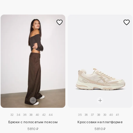
32
34
36
38
40
42
44
35
36
37
38
39
40
41
Брюки с полосатым поясом
Кроссовки на платформе
5810 ₽
5810 ₽