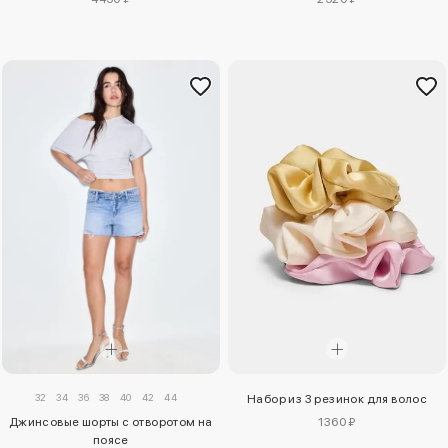
32
34
36
38
40
42
44
Набор из 3 резинок для волос
Джинсовые шорты с отворотом на
1360 ₽
поясе