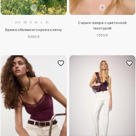
XXS
XS
S
M
L
XL
Серьги-веера с цветочной
текстурой
Брюки объемного кроя в клетку
1550 ₽
5030 ₽