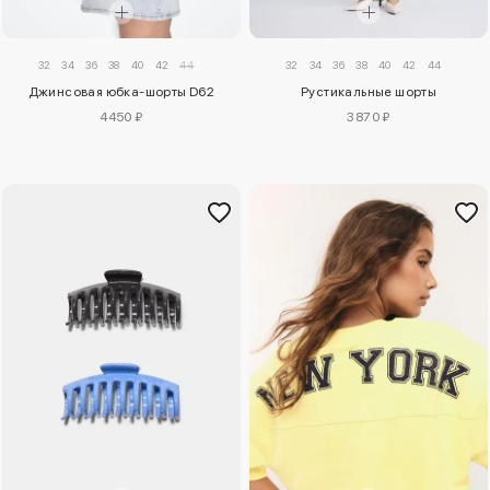
32
34
36
38
40
42
44
32
34
36
38
40
42
44
Джинсовая юбка-шорты D62
Рустикальные шорты
4450 ₽
3870 ₽