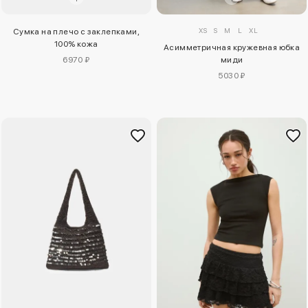
XS
S
M
L
XL
Сумка на плечо с заклепками,
100% кожа
Асимметричная кружевная юбка
6970 ₽
миди
5030 ₽