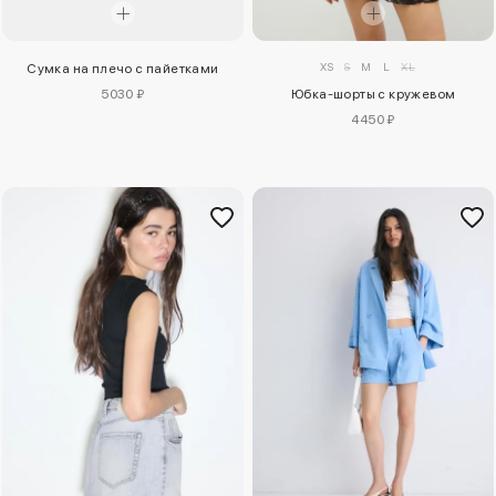
XS
S
M
L
XL
Сумка на плечо с пайетками
5030 ₽
Юбка-шорты с кружевом
4450 ₽