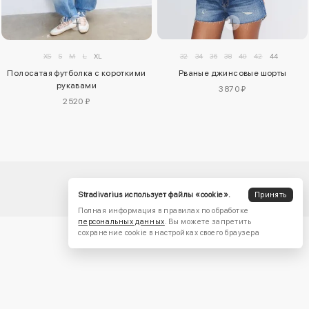
XS
S
M
L
XL
32
34
36
38
40
42
44
Полосатая футболка с короткими
Рваные джинсовые шорты
рукавами
3870 ₽
2520 ₽
Stradivarius использует файлы «cookie».
Принять
Полная информация в правилах по обработке
персональных данных
. Вы можете запретить
сохранение cookie в настройках своего браузера