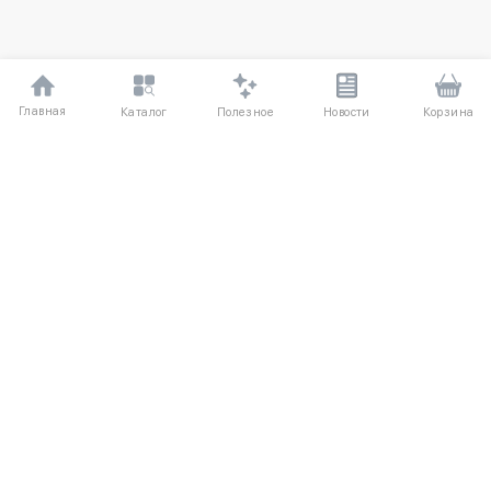
Главная
Полезное
Каталог
Новости
Корзина
ДЛЯ ПОКУПАТЕЛЕЙ
Частые вопросы
О компании
Способы оплаты
Соглашение
Доставка
Агентский договор
Обмен и возврат
Отзывы
КАТАЛОГ
КОНТАКТЫ