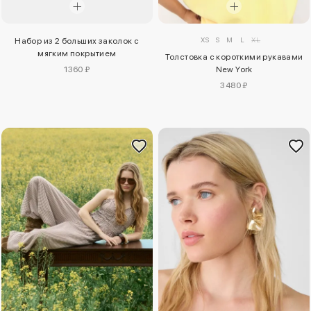
XS
S
M
L
XL
Набор из 2 больших заколок с
мягким покрытием
Толстовка с короткими рукавами
New York
1360 ₽
3480 ₽