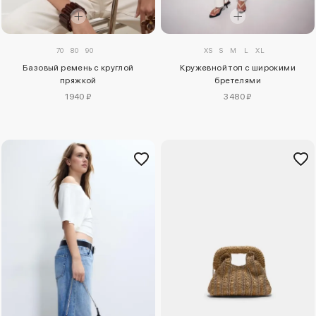
70
80
90
XS
S
M
L
XL
Базовый ремень с круглой
Кружевной топ с широкими
пряжкой
бретелями
1940 ₽
3480 ₽