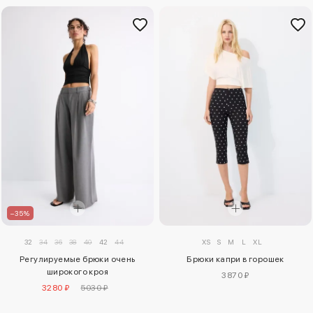
–35%
32
34
36
38
40
42
44
XS
S
M
L
XL
Регулируемые брюки очень
Брюки капри в горошек
широкого кроя
3870 ₽
3280 ₽
5030 ₽