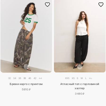
32
34
36
38
40
42
44
XXS
XS
S
M
L
XL
Брюки карго с принтом
Атласный топ с горловиной
халтер
5810 ₽
3480 ₽