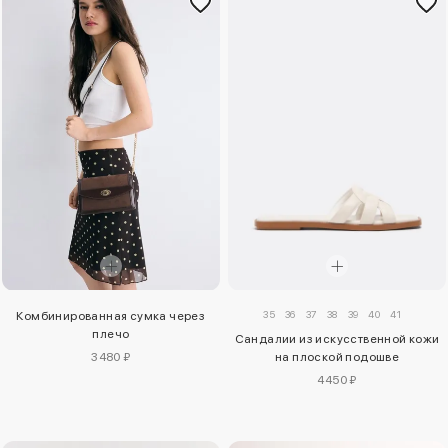
35
36
37
38
39
40
41
Комбинированная сумка через
плечо
Сандалии из искусственной кожи
3480 ₽
на плоской подошве
4450 ₽