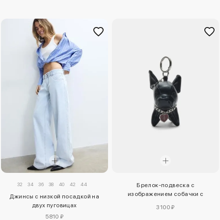
32
34
36
38
40
42
44
Брелок-подвеска с
изображением собачки с
Джинсы с низкой посадкой на
эффектом кожи
двух пуговицах
3100 ₽
5810 ₽