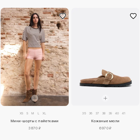
XS
S
M
L
XL
35
36
37
38
39
40
41
Мини-шорты с пайетками
Кожаные мюли
3870 ₽
6970 ₽