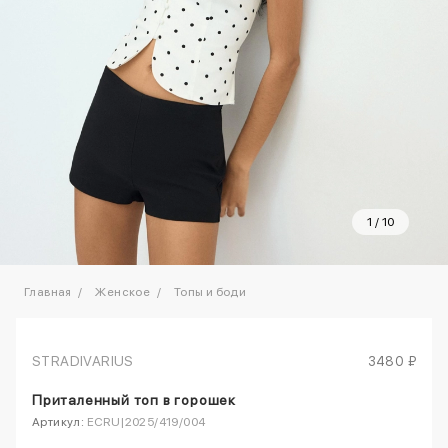
1
/
10
Главная
Женское
Топы и боди
STRADIVARIUS
3480 ₽
Приталенный топ в горошек
Артикул:
ECRU|2025/419/004