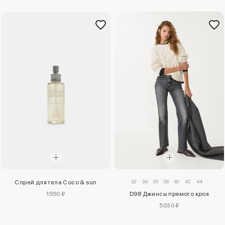
32
34
36
38
40
42
44
Спрей для тела Coco & sun
1550 ₽
D98 Джинсы прямого кроя
5030 ₽