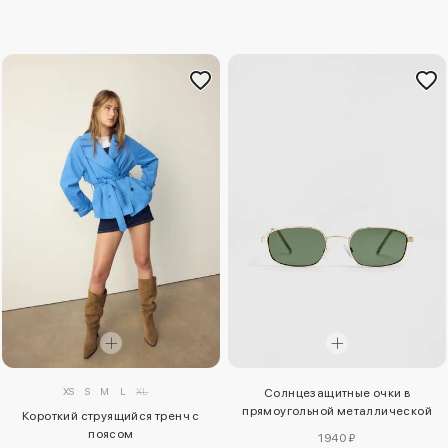
XS
S
M
L
XL
Солнцезащитные очки в
прямоугольной металлической
Короткий струящийся тренч с
оправе
поясом
1940 ₽