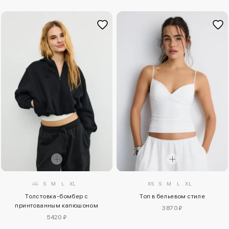
XS
S
M
L
XL
XS
S
M
L
XL
Толстовка-бомбер с
Топ в бельевом стиле
принтованным капюшоном
3870 ₽
5420 ₽