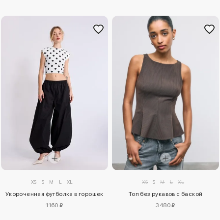
XS
S
M
L
XL
XS
S
M
L
XL
Укороченная футболка в горошек
Топ без рукавов с баской
1160 ₽
3480 ₽