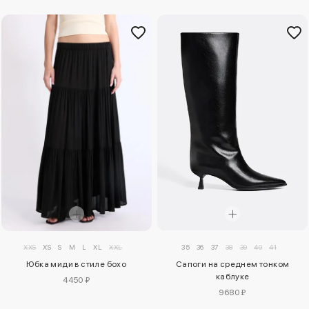
XXS
XS
S
M
L
XL
XXL
35
36
37
38
39
40
41
Юбка миди в стиле бохо
Сапоги на среднем тонком
каблуке
4450 ₽
9680 ₽