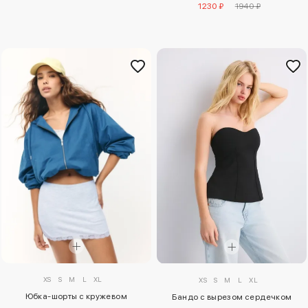
1230 ₽
1940 ₽
XS
S
M
L
XL
XS
S
M
L
XL
Юбка-шорты с кружевом
Бандо с вырезом сердечком