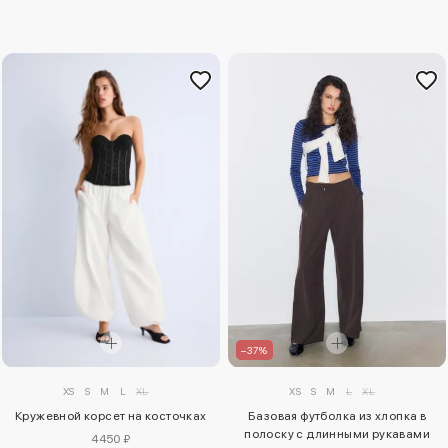
–37%
XS
S
M
L
XL
XS
S
M
L
XL
Кружевной корсет на косточках
Базовая футболка из хлопка в
полоску с длинными рукавами
4450 ₽