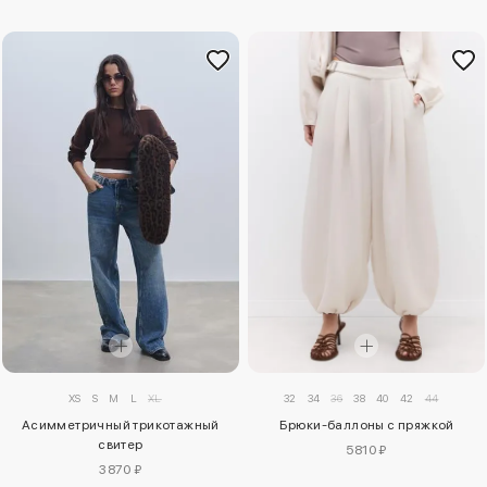
XS
S
M
L
XL
32
34
36
38
40
42
44
Асимметричный трикотажный
Брюки-баллоны с пряжкой
свитер
5810 ₽
3870 ₽