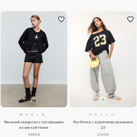
XS
S
M
L
XL
XS
S
M
L
XL
Вязаный кардиган с пуговицами
Футболка с короткими рукавами
из мягкой ткани
23
4450 ₽
3100 ₽