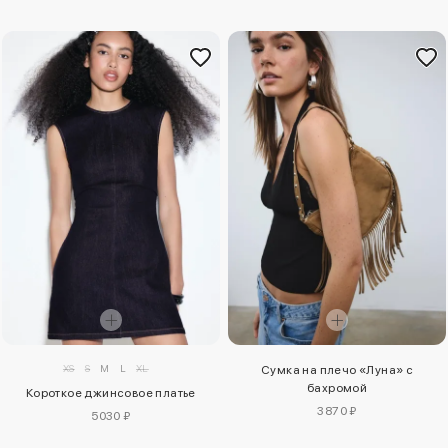
XS
S
M
L
XL
Сумка на плечо «Луна» с
бахромой
Короткое джинсовое платье
3870 ₽
5030 ₽