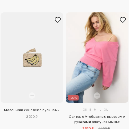
–37%
XS
S
M
L
XL
Маленький кошелек с бусинами
2520 ₽
Свитер с V-образным вырезом и
рукавами «летучая мышь»
2830 ₽
4450 ₽