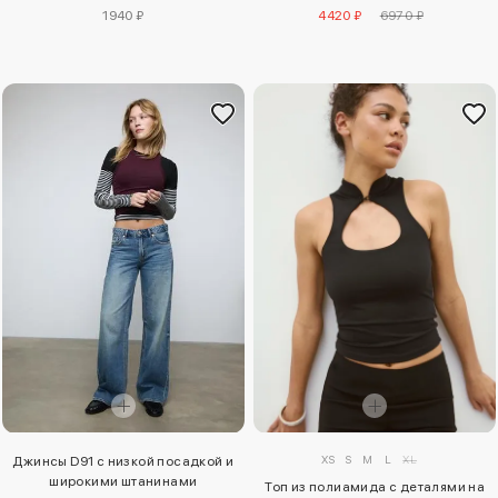
1940 ₽
4420 ₽
6970 ₽
XS
S
M
L
XL
Джинсы D91 с низкой посадкой и
широкими штанинами
Топ из полиамида с деталями на