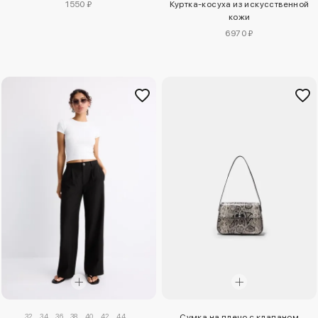
1550 ₽
Куртка-косуха из искусственной
кожи
6970 ₽
32
34
36
38
40
42
44
Сумка на плечо с клапаном