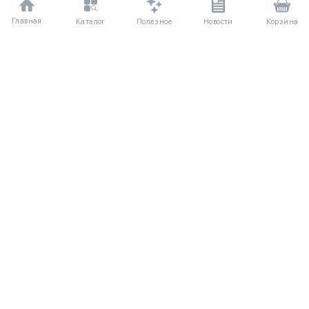
Главная
Полезное
Каталог
Новости
Корзина
ДЛЯ ПОКУПАТЕЛЕЙ
Частые вопросы
О компании
Способы оплаты
Соглашение
Доставка
Агентский договор
Обмен и возврат
Отзывы
КАТАЛОГ
КОНТАКТЫ
Женское
+7 (916) 504-55-88
Коллекции
Написать нам