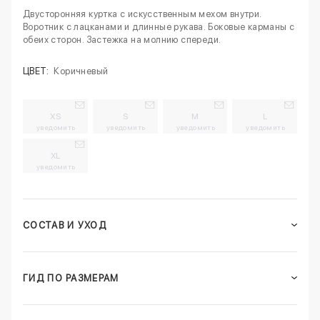
Двусторонняя куртка с искусственным мехом внутри.
Воротник с лацканами и длинные рукава. Боковые карманы с
обеих сторон. Застежка на молнию спереди.
ЦВЕТ:
Коричневый
XS
S
M
L
уведомить
уведомить
уведомить
уведомить
XL
уведомить
СОСТАВ И УХОД
ГИД ПО РАЗМЕРАМ