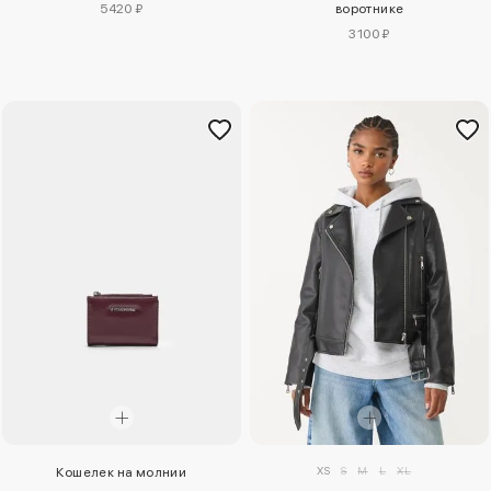
5420 ₽
воротнике
3100 ₽
XS
S
M
L
XL
Кошелек на молнии