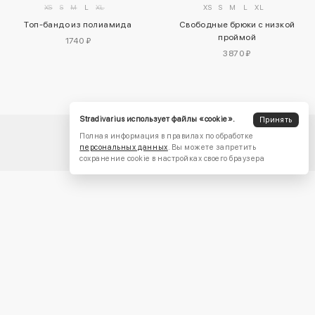
XS
S
M
L
XL
XS
S
M
L
XL
Топ-бандо из полиамида
Свободные брюки с низкой
проймой
1740 ₽
3870 ₽
Stradivarius использует файлы «cookie».
Принять
Полная информация в правилах по обработке
персональных данных
. Вы можете запретить
сохранение cookie в настройках своего браузера