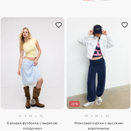
–37%
XS
S
M
L
XL
XS
S
M
L
XL
Базовая футболка с вырезом
Флисовая куртка с высоким
«лодочка»
воротником