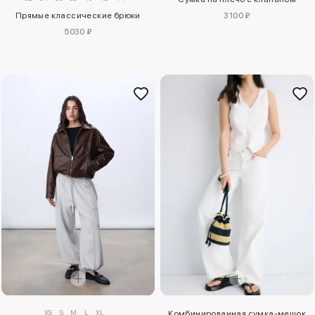
Прямые классические брюки
3100 ₽
5030 ₽
XS
S
M
L
XL
Комбинированная сумка-мешок