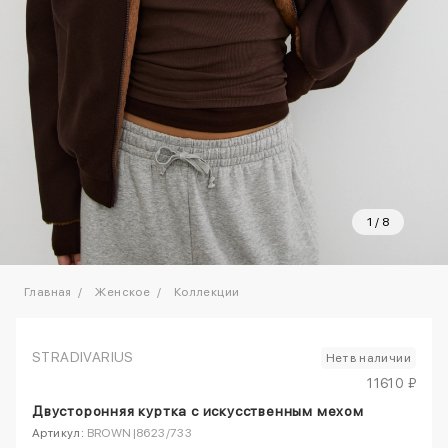
1
/
8
Главная
Женское
Коллекции
STRADIVARIUS
Нет в наличии
11610 ₽
Двусторонняя куртка с искусственным мехом
Артикул:
BROWN|8623/733