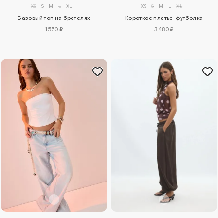
XS
S
M
L
XL
XS
S
M
L
XL
Базовый топ на бретелях
Короткое платье-футболка
1550 ₽
3480 ₽